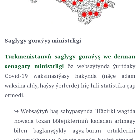
Saglygy goraýyş ministrligi
Türkmenistanyň saglygy goraýyş we derman
senagaty ministrligi
öz websaýtynda ýurtdaky
Covid-19 waksinasiýasy hakynda (näçe adam
waksina aldy, haýsy ýerlerde) hiç hili statistika çap
etmedi.
↪ Websaýtyň baş sahypasynda "Häzirki wagtda
howada tozan bölejikleriniň kadadan artmagy
bilen baglanyşykly agyz-burun örtüklerini
ulanmaklygy we 2 metr araçägi berjaý etmegi,