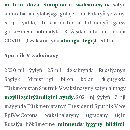
million doza Sinopharm waksinasyny
satyn
almak barada ylalaşyga gol çekildi. Bularyň yz ýany,
3-nji iýulda, Türkmenistanda lukmanyň garşy
görkezmesi bolmadyk 18 ýaşdan uly ähli adam
COVID-19 waksinasyny
almaga degişli
edildi.
Sputnik V waksinasy
2020-nji ýylyň 25-nji dekabrynda Russiýanyň
Saglyk Ministrligi bilen bolan duşuşykda
Türkmenistan Sputnik V waksinasyny satyn almagy
meýilleşdirýändigini aýtdy
. 2021-nji ýylyň 17-nji
maýynda Türkmenistanyň Prezidenti Sputnik V we
EpiVacCorona waksinalaryny ugradany üçin
Russiýa hökümetine
minnetdarlygyny bildirdi
.