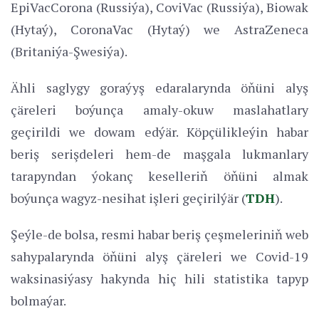
EpiVacCorona (Russiýa), CoviVac (Russiýa), Biowak
(Hytaý), CoronaVac (Hytaý) we AstraZeneca
(Britaniýa-Şwesiýa).
Ähli saglygy goraýyş edaralarynda öňüni alyş
çäreleri boýunça amaly-okuw maslahatlary
geçirildi we dowam edýär. Köpçülikleýin habar
beriş serişdeleri hem-de maşgala lukmanlary
tarapyndan ýokanç keselleriň öňüni almak
boýunça wagyz-nesihat işleri geçirilýär (
TDH
).
Şeýle-de bolsa, resmi habar beriş çeşmeleriniň web
sahypalarynda öňüni alyş çäreleri we Covid-19
waksinasiýasy hakynda hiç hili statistika tapyp
bolmaýar.