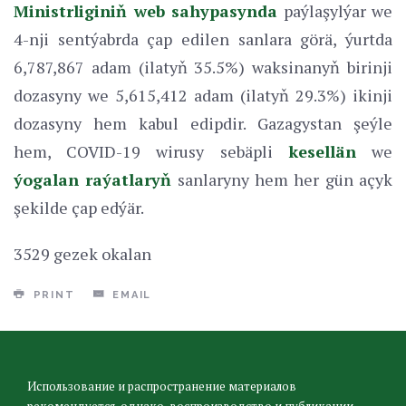
Ministrliginiň web sahypasynda
paýlaşylýar we
4-nji sentýabrda çap edilen sanlara görä, ýurtda
6,787,867 adam (ilatyň 35.5%) waksinanyň birinji
dozasyny we 5,615,412 adam (ilatyň 29.3%) ikinji
dozasyny hem kabul edipdir. Gazagystan şeýle
hem, COVID-19 wirusy sebäpli
kesellän
we
ýogalan raýatlaryň
sanlaryny hem her gün açyk
şekilde çap edýär.
3529 gezek okalan
PRINT
EMAIL
Использование и распространение материалов
рекомендуется, однако, воспроизводство и публикации