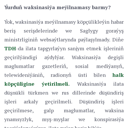
Ýurduň waksinasiýa meýilnamasy barmy?
Ýok, waksinasiýa meýilnamasy köpçülikleýin habar
beriş serişdelerinde we Saglygy goraýyş
ministrliginiň websaýtlarynda paýlaşylmady. Diňe
TDH
-da ilata tapgyrlaýyn sanjym etmek işleriniň
geçirilýändigi aýdylýar. Waksinasiýa degişli
maglumatlar gazetleriň, sosial mediýanyň,
telewideniýäniň, radionyň üsti bilen
halk
köpçüligine ýetirilmeli.
Waksinasiýa ilata
düşnükli türkmen we rus dillerinde düşündiriş
işleri arkaly geçirilmeli. Düşündiriş işleri
geçirilmese, galp maglumatlar, waksina
ynamsyzlyk, myş-myşlar we konspirasiýa
teoriýalary ýaýrap, ilata zyýan berip bilýär.