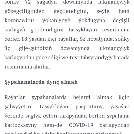
soňky 72 sagadyň dowamynda lukmançylyk
gözegçiliginden geçilendigini, şeýle hem
koronawirus ýokanjynyň ýokdugyna degişli
barlagyň geçilendigini tassyklaýan resminama
berler. 18 ýaşdan kiçi raýatlar, öz nobatynda, soňky
üç gije-gündiziň dowamynda lukmançylyk
barlagyndan geçendigi we test tabşyrandygy barada
resminama alarlar.
Şypahanalarda dynç almak
Raýatlar şypahanalarda bejergi almak üçin
şahsyýetini tassyklaýan pasportuny, ýaşaýan
ýerinde saglyk öýleri tarapyndan berlen şypahana
kartoçkasyny hem-de COVID-19 barlagyndan
geçilendigi baradaky kepilnamasyny görkezmeli.