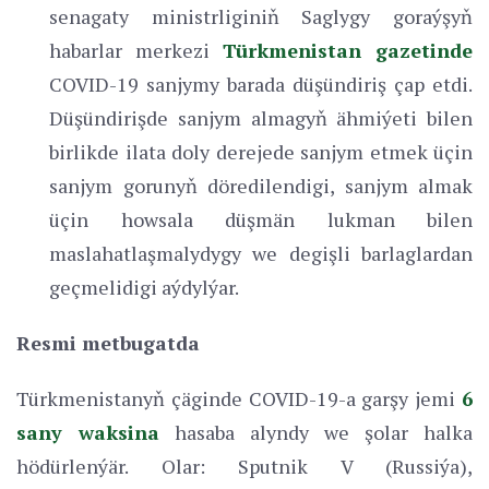
senagaty ministrliginiň Saglygy goraýşyň
habarlar merkezi
Türkmenistan gazetinde
COVID-19 sanjymy barada düşündiriş çap etdi.
Düşündirişde sanjym almagyň ähmiýeti bilen
birlikde ilata doly derejede sanjym etmek üçin
sanjym gorunyň döredilendigi, sanjym almak
üçin howsala düşmän lukman bilen
maslahatlaşmalydygy we degişli barlaglardan
geçmelidigi aýdylýar.
Resmi metbugatda
Türkmenistanyň çäginde COVID-19-a garşy jemi
6
sany waksina
hasaba alyndy we şolar halka
hödürlenýär. Olar: Sputnik V (Russiýa),