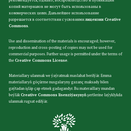
копий материалов не могут быть использованы в
коммерческих целях. Дальнейшее использование
разрешается в соответствии с условиями
лицензии Creative
Commons
.
Use and dissemination of the materials is encouraged; however,
reproduction and cross-posting of copies may not be used for
commercial purposes. Further usage is permitted under the terms of
the
Creative Commons License
.
Materiallary ulanmak we ýaýratmak maslahat berilýär. Emma
materiallaryň göçürme nusgalaryny gazanç maksady bilen
gaýtadan işläp çap etmek gadagandyr. Bu materaillary mundan
beýläk
Creative Commons lisenziýasynyň
şertlerine laýyklykda
ulanmak rugsat edilýär.