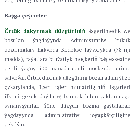
Başga çeşmeler:
Örtük dakynmak düzgüniniň
äsgerilmedik we
bozulan ýagdaýynda Administratiw hukuk
bozulmalary hakynda Kodekse laýyklykda (78-nji
madda), raýatlara binýatlyk möçberiň bäş essesine
çenli, ýagny 500 manada çenli möçberde jerime
salynýar. Örtük dakmak düzgünini bozan adam ýüze
çykarylanda, Içeri işler ministrliginiň işgärleri
ilkinji gezek duýduryş bermek bilen çäklenmäge
synanyşýarlar. Ýöne düzgün bozma gaýtalanan
ýagdaýynda administratiw jogapkärçiligine
çekilýär.