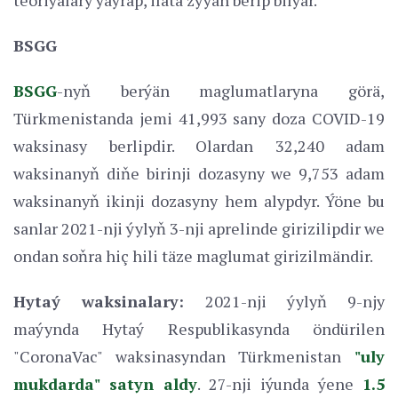
BSGG
BSGG
-nyň berýän maglumatlaryna görä,
Türkmenistanda jemi 41,993 sany doza COVID-19
waksinasy berlipdir. Olardan 32,240 adam
waksinanyň diňe birinji dozasyny we 9,753 adam
waksinanyň ikinji dozasyny hem alypdyr. Ýöne bu
sanlar 2021-nji ýylyň 3-nji aprelinde girizilipdir we
ondan soňra hiç hili täze maglumat girizilmändir.
Hytaý waksinalary:
2021-nji ýylyň 9-njy
maýynda Hytaý Respublikasynda öndürilen
"CoronaVac" waksinasyndan Türkmenistan
"uly
mukdarda" satyn aldy
. 27-nji iýunda ýene
1.5