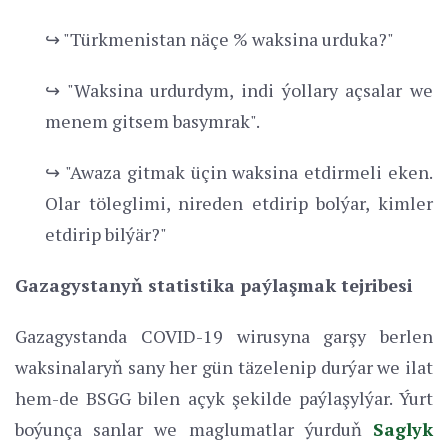
↪ "Türkmenistan näçe % waksina urduka?"
↪ "Waksina urdurdym, indi ýollary açsalar we
menem gitsem basymrak".
↪ "Awaza gitmak üçin waksina etdirmeli eken.
Olar töleglimi, nireden etdirip bolýar, kimler
etdirip bilýär?"
Gazagystanyň statistika paýlaşmak tejribesi
Gazagystanda COVID-19 wirusyna garşy berlen
waksinalaryň sany her gün täzelenip durýar we ilat
hem-de BSGG bilen açyk şekilde paýlaşylýar. Ýurt
boýunça sanlar we maglumatlar ýurduň
Saglyk