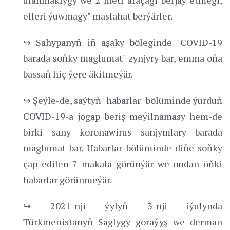
elleri ýuwmagy" maslahat berýärler.
↪ Sahypanyň iň aşaky böleginde "COVID-19
barada soňky maglumat" zynjyry bar, emma oňa
bassaň hiç ýere äkitmeýär.
↪ Şeýle-de, saýtyň "habarlar" bölüminde ýurduň
COVID-19-a jogap beriş meýilnamasy hem-de
birki sany koronawirus sanjymlary barada
maglumat bar. Habarlar bölüminde diňe soňky
çap edilen 7 makala görünýär we ondan öňki
habarlar görünmeýär.
↪ 2021-nji ýylyň 3-nji iýulynda
Türkmenistanyň Saglygy goraýyş we derman