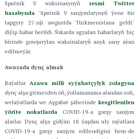
Sputnik V waksinasynyň
resmi Twitter
hasabynda
"Sputnik V sanjymlarynyň ýene bir
tapgyry 27-nji awgustda Türkmenistana geldi"
diýip habar berildi. Ýokarda agzalan habarlaryň hiç
birinde gowşurylan waksinalaryň anyk sany aýan
edilmeýär.
Awazada dynç almak
Raýatlar
Azawa milli syýahatçylyk zolagyna
dynç alşa gitmezden öň, ýollamanama alandan soň,
welaýatlarda we Aşgabat şäherinde
kesgitlenilen
ýörite nokatlarda
COVID-19-a garşy sanjym
alarlar. Dynç alşa gidýän 18 ýaşdan uly raýatlara
COVID-19-a garşy sanjym edilendigini hem-de