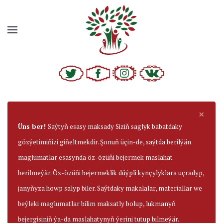
×
Üns ber!
Saýtyň esasy maksady Siziň saglyk babatdaky
gözýetimiňizi giňeltmekdir. Şonuň üçin-de, saýtda berilýän
maglumatlar esasynda öz-özüňi bejermek maslahat
berilmeýär. Öz-özüňi bejermeklik düýpli kynçylyklara uçradyp,
janyňyza howp salyp biler. Saýtdaky makalalar, materiallar we
beýleki maglumatlar bilim maksatly bolup, lukmanyň
bejergisiniň ýa-da maslahatynyň ýerini tutup bilmeýär.