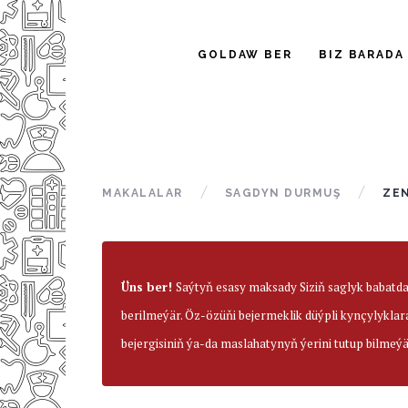
GOLDAW BER
BIZ BARADA
MAKALALAR
SAGDYN DURMUŞ
ZE
Üns ber!
Saýtyň esasy maksady Siziň saglyk babatd
berilmeýär. Öz-özüňi bejermeklik düýpli kynçylyklar
bejergisiniň ýa-da maslahatynyň ýerini tutup bilmeýä