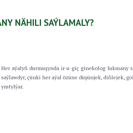
NY NÄHILI SAÝLAMALY?
Her aýalyň durmuşynda ir-u-giç ginekolog lukmany sa
saýlawdyr, çünki her aýal özüne düşünjek, diňlejek, 
ymtylýar.