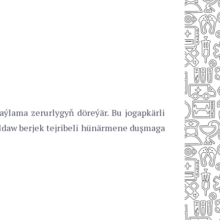
ýlama zerurlygyň döreýär. Bu jogapkärli
goldaw berjek tejribeli hünärmene duşmaga