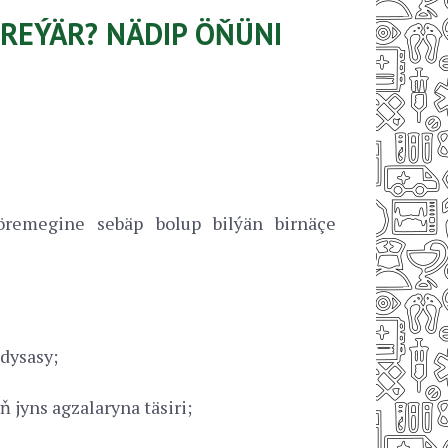
REÝÄR? NÄDIP ÖŇÜNI
öremegine sebäp bolup bilýän birnäçe
dysasy;
 jyns agzalaryna täsiri;