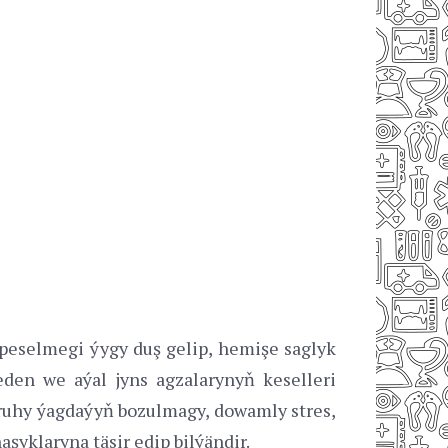
) peselmegi ýygy duş gelip, hemişe saglyk
den we aýal jyns agzalarynyň keselleri
(ruhy ýagdaýyň bozulmagy, dowamly stres,
şyklaryna täsir edip bilýändir.