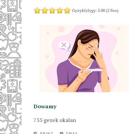
Gyzyklylygy: 5.00 (2 Ses)
Dowamy
755 gezek okalan
PRINT
EMAIL