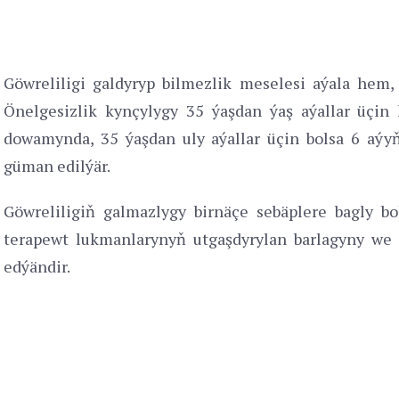
Göwreliligi galdyryp bilmezlik meselesi aýala hem,
Önelgesizlik kynçylygy 35 ýaşdan ýaş aýallar üçin 
dowamynda, 35 ýaşdan uly aýallar üçin bolsa 6 aý
güman edilýär.
Göwreliligiň galmazlygy birnäçe sebäplere bagly bo
terapewt lukmanlarynyň utgaşdyrylan barlagyny we 
edýändir.