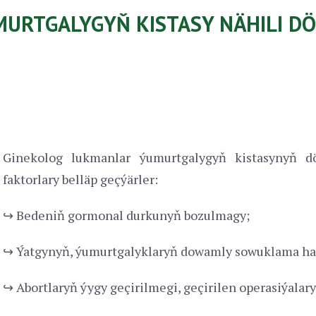
URTGALYGYŇ KISTASY NÄHILI DÖ
Ginekolog lukmanlar ýumurtgalygyň kistasynyň d
faktorlary belläp geçýärler:
↪ Bedeniň gormonal durkunyň bozulmagy;
↪ Ýatgynyň, ýumurtgalyklaryň dowamly sowuklama ha
↪ Abortlaryň ýygy geçirilmegi, geçirilen operasiýalaryň