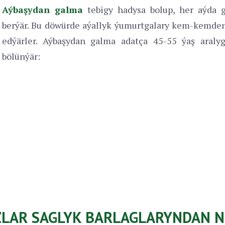
Aýbaşydan galma
tebigy hadysa bolup, her aýda 
berýär. Bu döwürde aýallyk ýumurtgalary kem-kemden
edýärler. Aýbaşydan galma adatça 45-55 ýaş araly
bölünýär:
ZLAR SAGLYK BARLAGLARYNDAN N