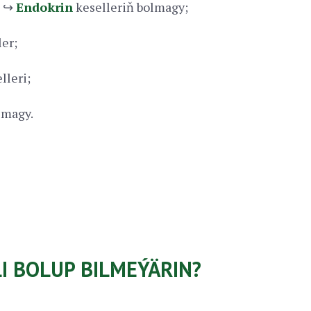
↪
Endokrin
keselleriň bolmagy;
ler;
lleri;
lmagy.
I BOLUP BILMEÝÄRIN?