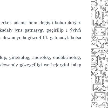
 erkek adama hem degişli bolup durýar.
kadaly jyns gatnaşygy geçirilip 1 ýylyň
yň dowamynda göwrelilik galmadyk bolsa
lup, ginekolog, androlog, endokrinolog,
dowamly gözegçiligi we bejergini talap