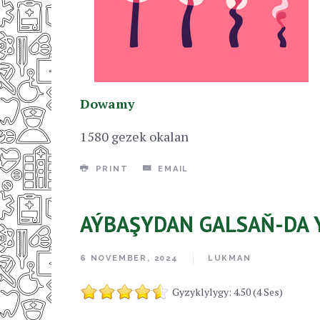
Dowamy
1580 gezek okalan
PRINT
EMAIL
AÝBAŞYDAN GALSAŇ-DA 
6 NOVEMBER, 2024
LUKMAN
Gyzyklylygy: 4.50 (4 Ses)