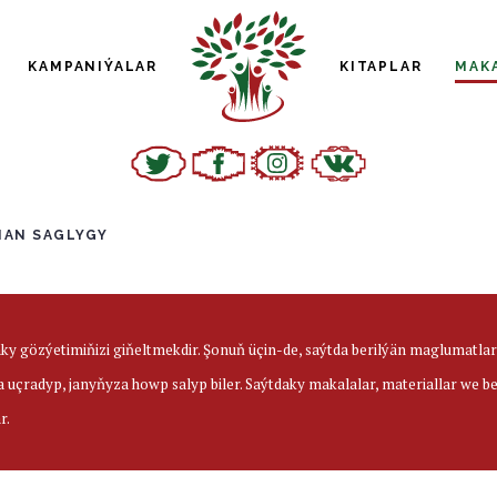
KAMPANIÝALAR
KITAPLAR
MAK
NAN SAGLYGY
aky gözýetimiňizi giňeltmekdir. Şonuň üçin-de, saýtda berilýän maglumatl
a uçradyp, janyňyza howp salyp biler. Saýtdaky makalalar, materiallar we 
r.