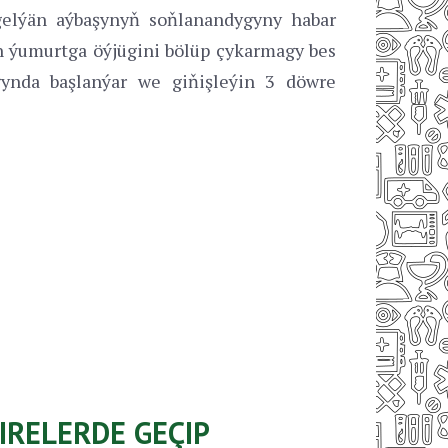
gelýän aýbaşynyň soňlanandygyny habar
 ýumurtga öýjügini bölüp çykarmagy bes
gynda başlanýar we giňişleýin 3 döwre
IRELERDE GEÇIP