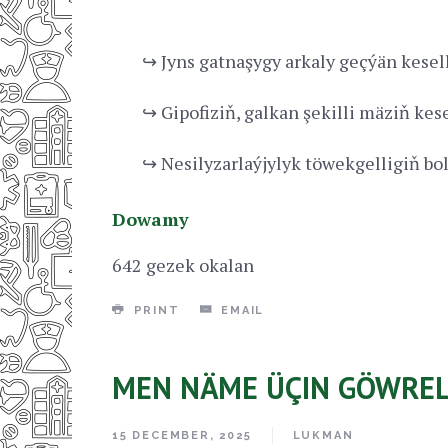
↪ Jyns gatnaşygy arkaly geçýän kesel
↪ Gipofiziň, galkan şekilli mäziň kese
↪ Nesilyzarlaýjylyk töwekgelligiň bo
Dowamy
642 gezek okalan
PRINT
EMAIL
MEN NÄME ÜÇIN GÖWREL
15 DECEMBER, 2025
LUKMAN