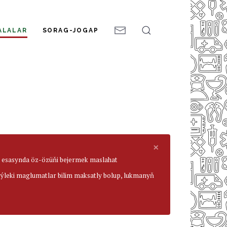
ALALAR
SORAG-JOGAP
×
ar esasynda öz-özüňi bejermek maslahat
beýleki maglumatlar bilim maksatly bolup, lukmanyň