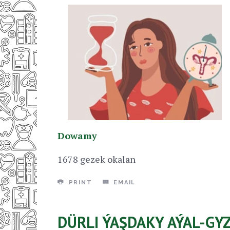
Dowamy
1678 gezek okalan
PRINT
EMAIL
DÜRLI ÝAŞDAKY AÝAL-GY