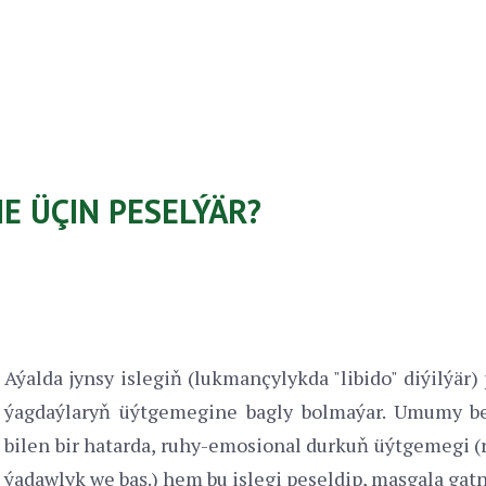
E ÜÇIN PESELÝÄR?
Aýalda jynsy islegiň (lukmançylykda "libido" diýilýär
ýagdaýlaryň üýtgemegine bagly bolmaýar. Umumy be
bilen bir hatarda, ruhy-emosional durkuň üýtgemegi 
ýadawlyk we baş.) hem bu islegi peseldip, maşgala gatna