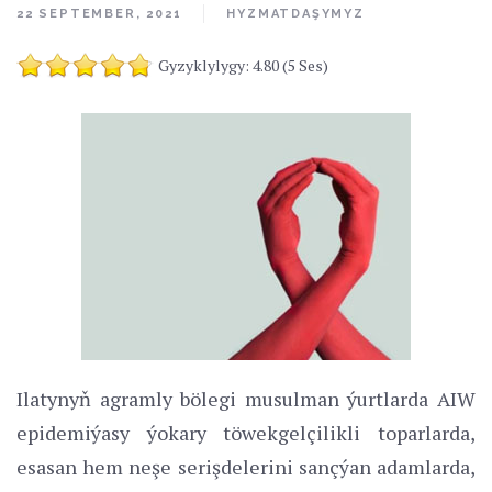
22 SEPTEMBER, 2021
HYZMATDAŞYMYZ
Gyzyklylygy: 4.80 (5 Ses)
Ilatynyň agramly bölegi musulman ýurtlarda AIW
epidemiýasy ýokary töwekgelçilikli toparlarda,
esasan hem neşe serişdelerini sançýan adamlarda,