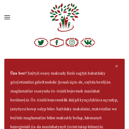
×
Üns ber!
Saýtyň esasy maksady Siziň saglyk babatdaky
gözýetimiňizi giňeltmekdir. Şonuň üçin-de, saýtda berilýän
maglumatlar esasynda öz-özüňi bejermek maslahat
berilmeýär. Öz-özüňi bejermeklik düýpli kynçylyklara uçradyp,
janyňyza howp salyp biler. Saýtdaky makalalar, materiallar we
beýleki maglumatlar bilim maksatly bolup, lukmanyň
bejergisiniň ýa-da maslahatynyň ýerini tutup bilmeýär.