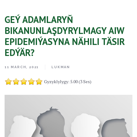
GEÝ ADAMLARYŇ
BIKANUNLAŞDYRYLMAGY AIW
EPIDEMIÝASYNA NÄHILI TÄSIR
EDÝÄR?
11 MARCH, 2021
LUKMAN
Gyzyklylygy: 5.00 (3 Ses)