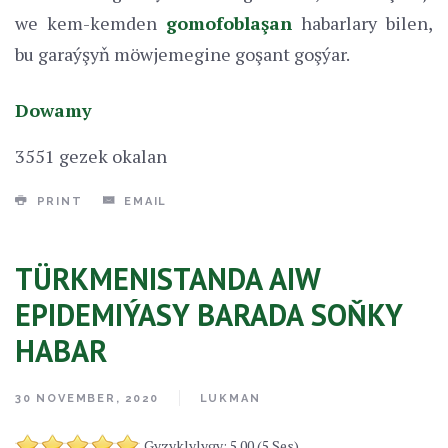
we kem-kemden
gomofoblaşan
habarlary bilen,
bu garaýşyň möwjemegine goşant goşýar.
Dowamy
3551 gezek okalan
PRINT
EMAIL
TÜRKMENISTANDA AIW
EPIDEMIÝASY BARADA SOŇKY
HABAR
30 NOVEMBER, 2020
LUKMAN
Gyzyklylygy: 5.00 (5 Ses)