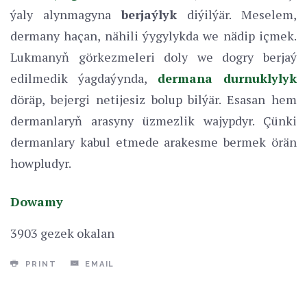
ýaly alynmagyna
berjaýlyk
diýilýär. Meselem,
dermany haçan, nähili ýygylykda we nädip içmek.
Lukmanyň görkezmeleri doly we dogry berjaý
edilmedik ýagdaýynda,
dermana durnuklylyk
döräp, bejergi netijesiz bolup bilýär. Esasan hem
dermanlaryň arasyny üzmezlik wajypdyr. Çünki
dermanlary kabul etmede arakesme bermek örän
howpludyr.
Dowamy
3903 gezek okalan
PRINT
EMAIL