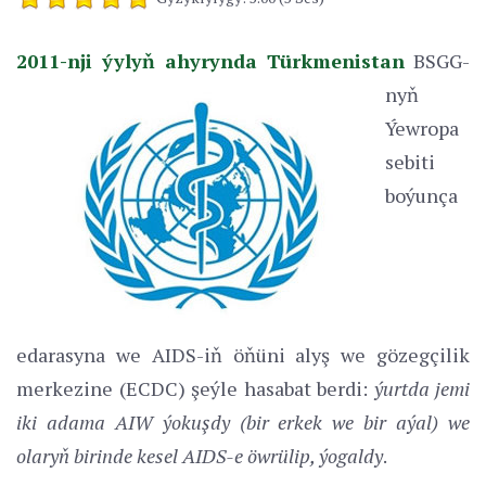
2011-nji ýylyň ahyrynda Türkmenistan
BSGG-
nyň
Ýewropa
sebiti
boýunça
edarasyna we AIDS-iň öňüni alyş we gözegçilik
merkezine (ECDC) şeýle hasabat berdi:
ýurtda
jemi
iki
adama
AIW
ýokuşdy (
bir erkek we bir aýal
) we
olaryň birinde kesel
AIDS
-e öwrülip, ýogaldy
.