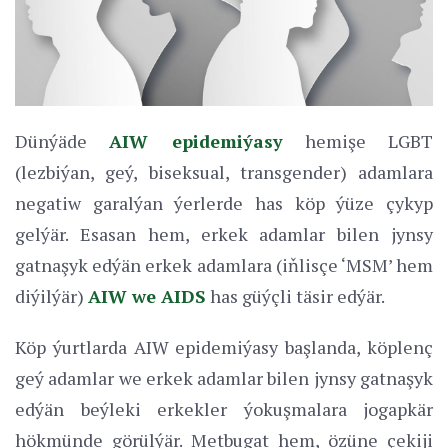
Dünýäde
AIW epidemiýasy
hemişe LGBT
(lezbiýan, geý, biseksual, transgender) adamlara
negatiw garalýan ýerlerde has köp ýüze çykyp
gelýär. Esasan hem, erkek adamlar bilen jynsy
gatnaşyk edýän erkek adamlara (iňlisçe ‘MSM’ hem
diýilýär)
AIW we AIDS
has güýçli täsir edýär.
Köp ýurtlarda AIW epidemiýasy başlanda, köplenç
geý adamlar we erkek adamlar bilen jynsy gatnaşyk
edýän beýleki erkekler ýokuşmalara jogapkär
hökmünde görülýär. Metbugat hem, özüne çekiji