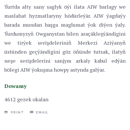
Ýurtda alty sany saglyk öýi ilata AIW barlagy we
maslahat hyzmatlaryny hödürleýär. AIW ýagdaýy
barada mundan başga maglumat ýok diýen ýaly.
Ýurdumyzyň Owganystan bilen araçäkleşýändigini
we tirýek serişdeleriniň Merkezi Aziýanyň
üstünden geçýändigini göz öňünde tutsak, ilatyň
neşe serişdelerini sanjym arkaly kabul edýän
bölegi AIW ýokuşma howpy astynda galýar.
Dowamy
4612 gezek okalan
PRINT
EMAIL