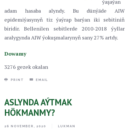
ýaşaýan
adam hasaba alyndy. Bu dünýäde AIW
epidemiýasynyň tiz ýaýrap barýan iki sebitiniň
biridir. Bellenilen sebitlerde 2010-2018 ýyllar
aralygynda AIW ýokuşmalarynyň sany 27% artdy.
Dowamy
3276 gezek okalan
PRINT
EMAIL
ASLYNDA AÝTMAK
HÖKMANMY?
26 NOVEMBER, 2020
LUKMAN