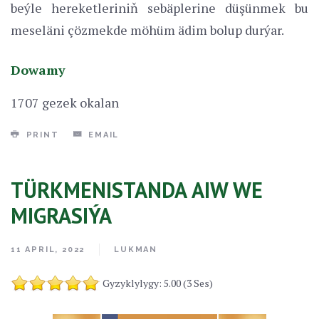
beýle hereketleriniň sebäplerine düşünmek bu
meseläni çözmekde möhüm ädim bolup durýar.
Dowamy
1707 gezek okalan
PRINT
EMAIL
TÜRKMENISTANDA AIW WE
MIGRASIÝA
11 APRIL, 2022
LUKMAN
Gyzyklylygy: 5.00 (3 Ses)