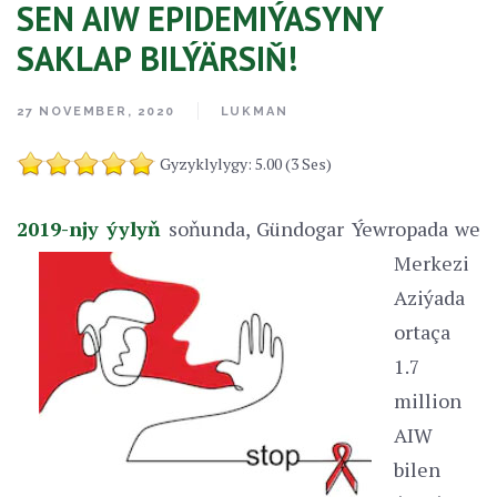
SEN AIW EPIDEMIÝASYNY
SAKLAP BILÝÄRSIŇ!
27 NOVEMBER, 2020
LUKMAN
Gyzyklylygy: 5.00 (3 Ses)
2019-njy ýylyň
soňunda, Gündogar Ýewropada we
Merkezi
Aziýada
ortaça
1.7
million
AIW
bilen