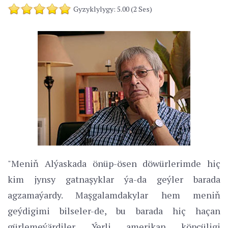
Gyzyklylygy: 5.00 (2 Ses)
"Meniň Alýaskada önüp-ösen döwürlerimde hiç
kim jynsy gatnaşyklar ýa-da geýler barada
agzamaýardy. Maşgalamdakylar hem meniň
geýdigimi bilseler-de, bu barada hiç haçan
gürlemeýärdiler. Ýerli amerikan köpçüligi