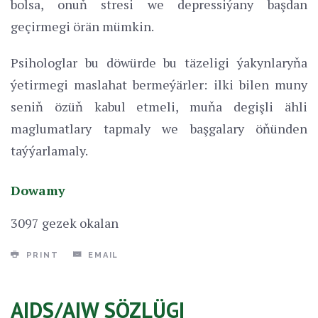
bolsa, onuň stresi we depressiýany başdan
geçirmegi örän mümkin.
Psihologlar bu döwürde bu täzeligi ýakynlaryňa
ýetirmegi maslahat bermeýärler: ilki bilen muny
seniň özüň kabul etmeli, muňa degişli ähli
maglumatlary tapmaly we başgalary öňünden
taýýarlamaly.
Dowamy
3097 gezek okalan
PRINT
EMAIL
AIDS/AIW SÖZLÜGI