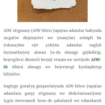
AIW stigmasy (AIW bilen ýaşaýan adamlar hakynda
negatiw düşünjeler we ynançlar) sebäpli bu
ýokançdan ejir çekýän adamlar saglyk
hyzmatlaryny alman ýa-da almagy gijikdirip,
bejergileri düzüwli berjaý etmän we netijede
AIW-
iň
öňüni almagy we bejermegi kynlaşdyryp
bilýärler.
Saglygy goraýyş gurşawlarynda AIW bilen ýaşaýan
adamlara garşy stigmany we diskriminasiýany
içgin öwrenmek hem-de şahslaryň we edaralaryň