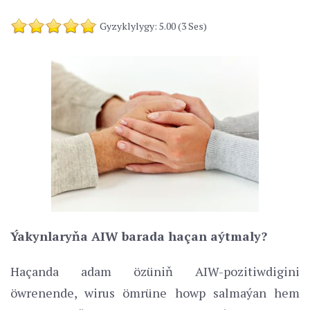
Gyzyklylygy: 5.00 (3 Ses)
Ýakynlaryňa AIW barada haçan aýtmaly?
Haçanda adam özüniň AIW-pozitiwdigini
öwrenende, wirus ömrüne howp salmaýan hem