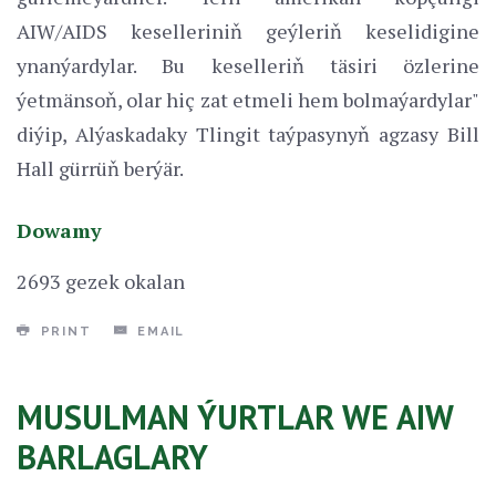
AIW/AIDS keselleriniň geýleriň keselidigine
ynanýardylar. Bu keselleriň täsiri özlerine
ýetmänsoň, olar hiç zat etmeli hem bolmaýardylar"
diýip, Alýaskadaky Tlingit taýpasynyň agzasy Bill
Hall gürrüň berýär.
Dowamy
2693 gezek okalan
PRINT
EMAIL
MUSULMAN ÝURTLAR WE AIW
BARLAGLARY