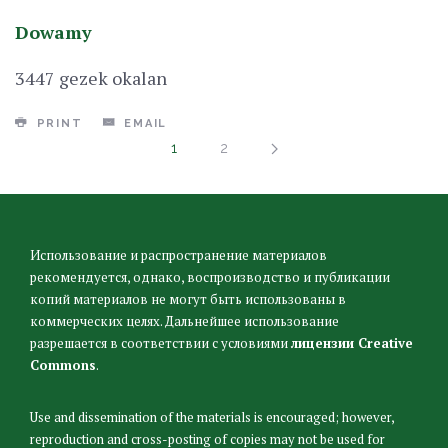
Dowamy
3447 gezek okalan
PRINT
EMAIL
1
2
Использование и распространение материалов
рекомендуется, однако, воспроизводство и публикации
копий материалов не могут быть использованы в
коммерческих целях. Дальнейшее использование
разрешается в соответствии с условиями
лицензии Creative
Commons
.
Use and dissemination of the materials is encouraged; however,
reproduction and cross-posting of copies may not be used for