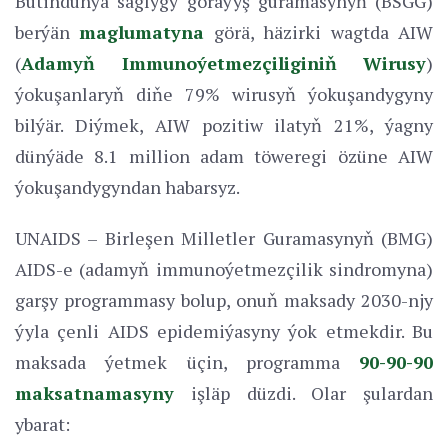
Bütindünýä saglygy goraýyş guramasynyň (BSGG)
berýän
maglumatyna
görä, häzirki wagtda AIW
(
Adamyň Immunoýetmezçiliginiň Wirusy
)
ýokuşanlaryň diňe 79% wirusyň ýokuşandygyny
bilýär. Diýmek, AIW pozitiw ilatyň 21%, ýagny
dünýäde 8.1 million adam töweregi özüne AIW
ýokuşandygyndan habarsyz.
UNAIDS – Birleşen Milletler Guramasynyň (BMG)
AIDS-e (adamyň immunoýetmezçilik sindromyna)
garşy programmasy bolup, onuň maksady 2030-njy
ýyla çenli AIDS epidemiýasyny ýok etmekdir. Bu
maksada ýetmek üçin, programma
90-90-90
maksatnamasyny
işläp düzdi. Olar şulardan
ybarat: