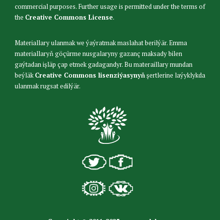
commercial purposes. Further usage is permitted under the terms of
the
Creative Commons License
.
Materiallary ulanmak we ýaýratmak maslahat berilýär. Emma
materiallaryň göçürme nusgalaryny gazanç maksady bilen
gaýtadan işläp çap etmek gadagandyr. Bu materaillary mundan
beýläk
Creative Commons lisenziýasynyň
şertlerine laýyklykda
ulanmak rugsat edilýär.