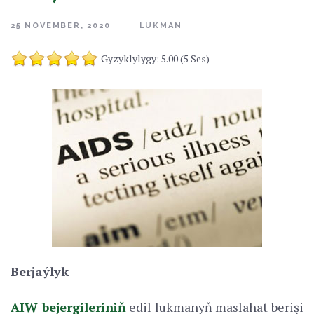
25 NOVEMBER, 2020
LUKMAN
Gyzyklylygy: 5.00 (5 Ses)
Berjaýlyk
AIW bejergileriniň
edil lukmanyň maslahat berişi