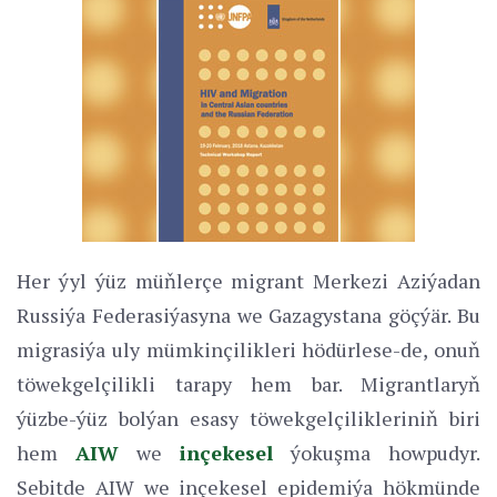
Her ýyl ýüz müňlerçe migrant Merkezi Aziýadan
Russiýa Federasiýasyna we Gazagystana göçýär. Bu
migrasiýa uly mümkinçilikleri hödürlese-de, onuň
töwekgelçilikli tarapy hem bar. Migrantlaryň
ýüzbe-ýüz bolýan esasy töwekgelçilikleriniň biri
hem
AIW
we
inçekesel
ýokuşma howpudyr.
Sebitde AIW we inçekesel epidemiýa hökmünde