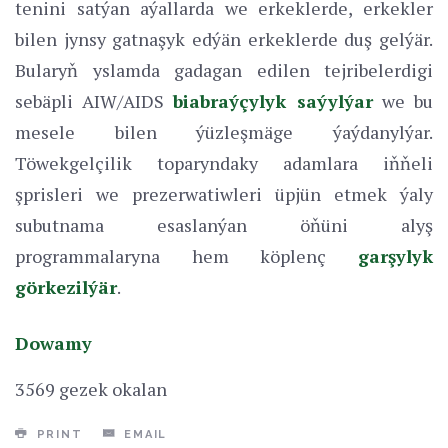
tenini satýan aýallarda we erkeklerde, erkekler
bilen jynsy gatnaşyk edýän erkeklerde duş gelýär.
Bularyň yslamda gadagan edilen tejribelerdigi
sebäpli AIW/AIDS
biabraýçylyk saýylýar
we bu
mesele bilen ýüzleşmäge ýaýdanylýar.
Töwekgelçilik toparyndaky adamlara iňňeli
şprisleri we prezerwatiwleri üpjün etmek ýaly
subutnama esaslanýan öňüni alyş
programmalaryna hem köplenç
garşylyk
görkezilýär
.
Dowamy
3569 gezek okalan
PRINT
EMAIL