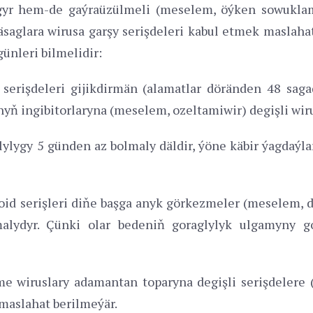
gyr hem-de gaýraüzülmeli (meselem, öýken sowuklama
saglara wirusa garşy serişdeleri kabul etmek maslahat
ünleri bilmelidir:
n serişdeleri gijikdirmän (alamatlar döränden 48 s
yň ingibitorlaryna (meselem, ozeltamiwir) degişli wirus
lylygy 5 günden az bolmaly däldir, ýöne käbir ýagdaýl
id serişleri diňe başga anyk görkezmeler (meselem, d
malydyr. Çünki olar bedeniň goraglylyk ulgamyny g
wiruslary adamantan toparyna degişli serişdelere (
maslahat berilmeýär.