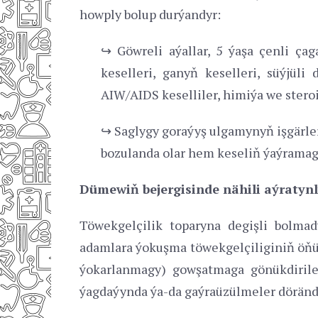
howply bolup durýandyr:
↪ Göwreli aýallar, 5 ýaşa çenli ça
keselleri, ganyň keselleri, süýjüli
AIW/AIDS keselliler, himiýa we steroid
↪ Saglygy goraýyş ulgamynyň işgärler
bozulanda olar hem keseliň ýaýramag
Dümewiň bejergisinde nähili aýratynl
Töwekgelçilik toparyna degişli bolma
adamlara ýokuşma töwekgelçiliginiň öňü
ýokarlanmagy) gowşatmaga gönükdirile
ýagdaýynda ýa-da gaýraüzülmeler döränd