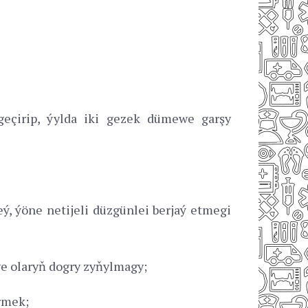
eçirip, ýylda iki gezek dümewe garşy
, ýöne netijeli düzgünlei berjaý etmegi
we olaryň dogry zyňylmagy;
rmek;