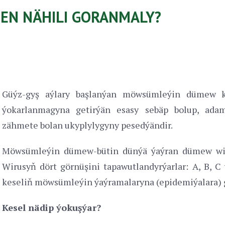
N NÄHILI GORANMALY?
Güýz-gyş aýlary başlanýan möwsümleýin dümew ke
ýokarlanmagyna getirýän esasy sebäp bolup, adam
zähmete bolan ukyplylygyny pesedýändir.
Möwsümleýin dümew-bütin dünýä ýaýran dümew wiru
Wirusyň dört görnüşini tapawutlandyrýarlar: A, B,
keseliň möwsümleýin ýaýramalaryna (epidemiýalara) g
Kesel nädip ýokuşýar?