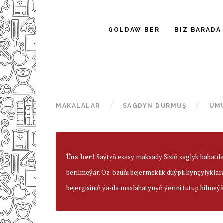
GOLDAW BER
BIZ BARADA
MAKALALAR
SAGDYN DURMUŞ
UM
Üns ber!
Saýtyň esasy maksady Siziň saglyk babatd
berilmeýär. Öz-özüňi bejermeklik düýpli kynçylyklar
bejergisiniň ýa-da maslahatynyň ýerini tutup bilmeýä