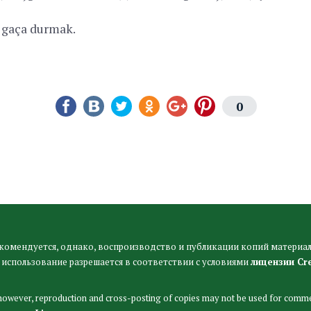
 gaça durmak.
0
комендуется, однако, воспроизводство и публикации копий материал
 использование разрешается в соответствии с условиями
лицензии Cr
 however, reproduction and cross-posting of copies may not be used for comme