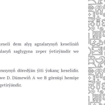
seli dem alyş agzalarynyň keseliniň
laryň saglygyna zeper ýetirýändir we
synyň döredýän ýiti ýokanç keselidir.
 C we D. Dümewiň A we B görnüşi hemişe
etirýändir.