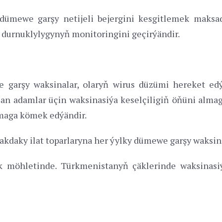
dümewe garşy netijeli bejergini kesgitlemek maksad
e durnuklylygynyň monitoringini geçirýändir.
 garşy waksinalar, olaryň wirus düzümi hereket ed
taşan adamlar üçin waksinasiýa keselçiligiň öňüni al
lmaga kömek edýändir.
kdaky ilat toparlaryna her ýylky dümewe garşy waksin
ik möhletinde. Türkmenistanyň çäklerinde waksinasi