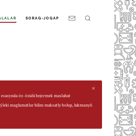
ALALAR
SORAG-JOGAP
×
ar esasynda öz-özüňi bejermek maslahat
beýleki maglumatlar bilim maksatly bolup, lukmanyň