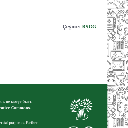
Çeşme:
BSGG
ов не могут быть
eative Commons
.
rcial purposes. Further