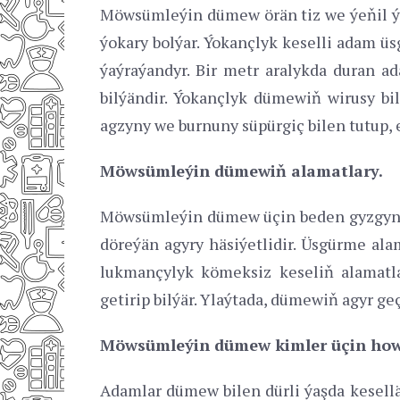
Möwsümleýin dümew örän tiz we ýeňil ýok
ýokary bolýar. Ýokançlyk keselli adam ü
ýaýraýandyr. Bir metr aralykda duran
bilýändir. Ýokançlyk dümewiň wirusy bi
agzyny we burnuny süpürgiç bilen tutup, 
Möwsümleýin dümewiň alamatlary.
Möwsümleýin dümew üçin beden gyzgynlyg
döreýän agyry häsiýetlidir. Üsgürme al
lukmançylyk kömeksiz keseliň alamatl
getirip bilýär. Ylaýtada, dümewiň agyr g
Möwsümleýin dümew kimler üçin how
Adamlar dümew bilen dürli ýaşda kesellä