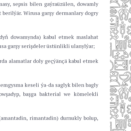
sy, sepsis bilen gaýraüzülen, dowamly
 berilýär. Wirusa garşy dermanlary dogry
agadyň dowamynda) kabul etmek maslahat
a garşy serişdeler üstünlikli ulanylýar;
arda alamatlar doly geçýänçä kabul etmek
emgysma keseli ýa-da saglyk bilen bagly
owşadyp, başga bakterial we kömelekli
amantadin, rimantadin) durnukly bolup,