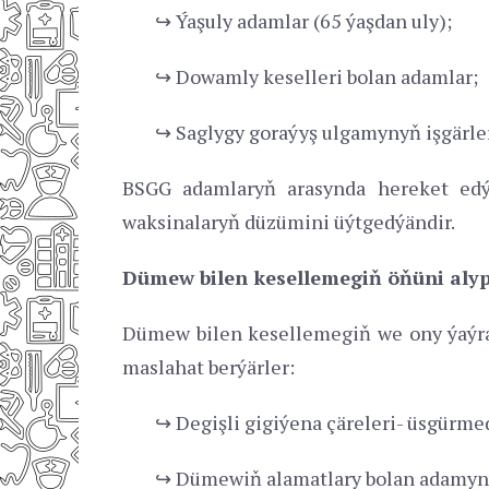
↪ Ýaşuly adamlar (65 ýaşdan uly);
↪ Dowamly keselleri bolan adamlar;
↪ Saglygy goraýyş ulgamynyň işgärler
BSGG adamlaryň arasynda hereket edý
waksinalaryň düzümini üýtgedýändir.
Dümew bilen kesellemegiň öňüni aly
Dümew bilen kesellemegiň we ony ýaýrat
maslahat berýärler:
↪ Degişli gigiýena çäreleri- üsgürme
↪ Dümewiň alamatlary bolan adamyny