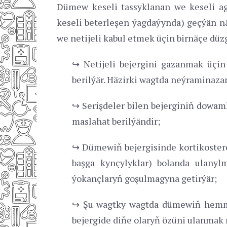
Dümew keseli tassyklanan we keseli a
keseli beterleşen ýagdaýynda) geçýän nä
we netijeli kabul etmek üçin birnäçe düzg
↪ Netijeli bejergini gazanmak üçi
berilýär. Häzirki wagtda neýraminazan
↪ Serişdeler bilen bejerginiň dowam
maslahat berilýändir;
↪ Dümewiň bejergisinde kortikostero
başga kynçylyklar) bolanda ulanyl
ýokançlaryň goşulmagyna getirýär;
↪ Şu wagtky wagtda dümewiň hemme 
bejergide diňe olaryň özüni ulanmak 