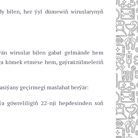
y bilen, her ýyl dümewiň wiruslarynyň
ýän wiruslar bilen gabat gelmände hem
maga kömek etmese hem, gaýraüzülmeleriň
asiýany geçirmegi maslahat berýär:
ýa göwreliligiň 22-nji hepdesinden soň