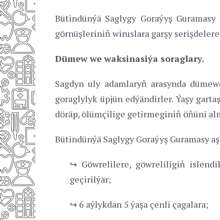
Bütindünýä Saglygy Goraýyş Guramasy 
görnüşleriniň wiruslara garşy serişdeler
Dümew we waksinasiýa soraglary.
Sagdyn uly adamlaryň arasynda dümewe
goraglylyk üpjün edýändirler. Ýaşy gar
döräp, ölümçilige getirmeginiň öňüni a
Bütindünýä Saglygy Goraýyş Guramasy aşa
↪ Göwrelilere, göwreliligiň islend
geçirilýär;
↪ 6 aýlykdan 5 ýaşa çenli çagalara;