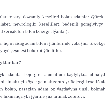
galar topary, dowamly keselleri bolan adamlar (ýüre
 diabet, newrologiki keselliler), bedeniň goraglylyg
 serişdeleri bilen bejergi alýanlar);
i üçin näsag adam bilen işlänlerinde ýokuşma töwekgell
ynyň çeşmesi bolup bilýändirler.
yklar bar?
dyk adamlar bejergini alamatlara baglylykda almaly
ni almak üçin öýde galmak zerurdyr. Bejergi keseliň 
n bolup, näsaglan adam öz ýagdaýyna ünsli bolmal
e lukmançylyk işgärine ýüz tutmak zerurdyr.