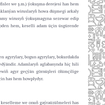
isler we ş.m.) ýokuşma derejesi has hem
saklanýan wiruslaryň howa düşmegi arkaly
damy wirusyň ýokuşmagyna sezewar edip
bäpden hem, keselli adam üçin üsgürende
 agyrylary, bogun agyrylary, bokurdakda
dýändir. Adamlaryň aglabasynda hiç hili
wiň agyr geçýän görnüşleri ölümçilige
üçin has hem howplydyr.
en keselleme we onuň gaýraüzülmeleri has