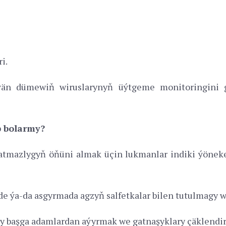
i.
än dümewiň wiruslarynyň üýtgeme monitoringini g
p bolarmy?
mazlygyň öňüni almak üçin lukmanlar indiki ýönekeý
de ýa-da asgyrmada agzyň salfetkalar bilen tutulmagy 
 başga adamlardan aýyrmak we gatnaşyklary çäklendi