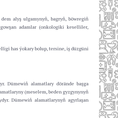
k, dem alyş ulgamynyň, bagryň, böwregiň
y gowşan adamlar (onkologiki keselliler,
igi has ýokary bolup, tersine, iş düzgüni
dyr. Dümewiň alamatlary dörände başga
alamatlaryny (meselem, beden gyzgynynyň
ydyr. Dümewiň alamatlarynyň agyrlaşan