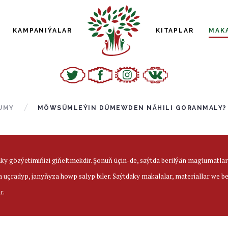
KAMPANIÝALAR
KITAPLAR
MAK
UMY
MÖWSÜMLEÝIN DÜMEWDEN NÄHILI GORANMALY?
aky gözýetimiňizi giňeltmekdir. Şonuň üçin-de, saýtda berilýän maglumatl
a uçradyp, janyňyza howp salyp biler. Saýtdaky makalalar, materiallar we 
r.