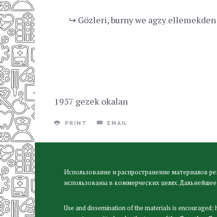
↪ Gözleri, burny we agzy ellemekden
1957 gezek okalan
PRINT
EMAIL
Использование и распространение материалов ре
использованы в коммерческих целях. Дальнейшее
Use and dissemination of the materials is encouraged;