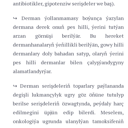
antibiotikler, gipotenziw serişdeler we baş).
↪ Derman ýollanmamasy boýunça ýazylan
dermana derek onuň pes hilli, ýerini tutýan
arzan görnüşi berilýär. Bu hereket
dermanhanalaryň ýeňillikli berilýän, gowy hilli
dermanlary doly bahadan satyp, olaryň ýerini
pes hilli dermanlar bilen çalyşýandygyny
alamatlandyrýar.
↪ Derman serişdeleriň toparlary paýlananda
degişli lukmançylyk ugry göz öňüne tutulyp
berilse serişdeleriň özwagtynda, peýdaly harç
edilmegini üpjün edip bilerdi. Meselem,
onkologiýa ugrunda ulanylýan tamoksifeniň