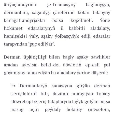
ätiýaçlandyrma şertnamasyny baglanyşyp,
dermanlara, sagaldyş çärelerine bolan talabyny
kanagatlandyrjaklar bolsa köpelmeli. Ýöne
hökümet edaralarynyň il bähbitli aladalary,
hemişekisi ýaly, aşaky ýolbaşçylyk ediji edaralar
tarapyndan "puç edilýär".
Derman üpjünçiligi bilen bagly aşaky säwlikler
aradan aýrylsa, belki-de, döwletiň ep-esli pul
goýumyny talap edýän bu aladalary ýerine düşerdi:
↪ Dermanlaryň sanawyna girýän derman
serişdeleriň hili, düzümi, ulanylýan topary
döwrebap bejeriş talaplaryna laýyk gelýän bolsa
näsag üçin peýdaly bolardy (meselem,