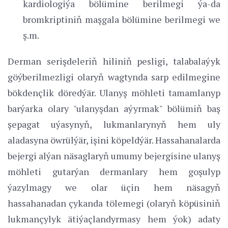
kardiologiýa bölümine berilmegi ýa-da
bromkriptiniň maşgala bölümine berilmegi we
ş.m.
Derman serişdeleriň hiliniň pesligi, talabalaýyk
göýberilmezligi olaryň wagtynda sarp edilmegine
bökdençlik döredýär. Ulanyş möhleti tamamlanyp
barýarka olary "ulanyşdan aýyrmak" bölümiň baş
şepagat uýasynyň, lukmanlarynyň hem uly
aladasyna öwrülýär, işini köpeldýär. Hassahanalarda
bejergi alýan näsaglaryň umumy bejergisine ulanyş
möhleti gutarýan dermanlary hem goşulyp
ýazylmagy we olar üçin hem näsagyň
hassahanadan çykanda tölemegi (olaryň köpüsiniň
lukmançylyk ätiýaçlandyrmasy hem ýok) adaty