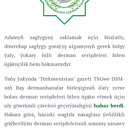
Adamyň saglygyny saklamak üçin binýatly,
döwrebap saglygy goraýyş ulgamynyň gerek bolşy
ýaly, ýokary hilli derman serişdeleri bilen
üpjünçilik hem hökmanydyr.
Ýaňy ýakynda "Türkmenistan" gazeti TSGwe DSM-
niň Baş dermanhanalar birleşiginiň ilaty zerur
bolan derman serişdeleri bilen üpjün etmek üçin
uly göwrümli çäreleri geçirýändigini
habar berdi
.
Habara görä, häzirki wagtda näsaglara ýeňillikli
göýberilýän derman serişdeleriniň umumy sanawy