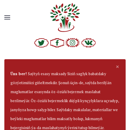
×
Üns ber!
Saýtyň esasy maksady Siziň saglyk babatdaky
gözýetimiňizi giňeltmekdir. Şonuň üçin-de, saýtda berilýän
maglumatlar esasynda öz-özüňi bejermek maslahat
berilmeýär. Öz-özüňi bejermeklik düýpli kynçylyklara uçradyp,
janyňyza howp salyp biler. Saýtdaky makalalar, materiallar we
beýleki maglumatlar bilim maksatly bolup, lukmanyň
bejergisiniň ýa-da maslahatynyň ýerini tutup bilmeýär.