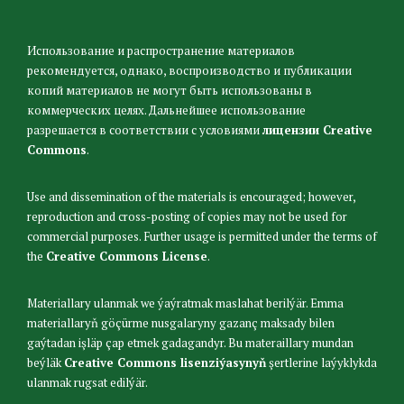
Использование и распространение материалов
рекомендуется, однако, воспроизводство и публикации
копий материалов не могут быть использованы в
коммерческих целях. Дальнейшее использование
разрешается в соответствии с условиями
лицензии Creative
Commons
.
Use and dissemination of the materials is encouraged; however,
reproduction and cross-posting of copies may not be used for
commercial purposes. Further usage is permitted under the terms of
the
Creative Commons License
.
Materiallary ulanmak we ýaýratmak maslahat berilýär. Emma
materiallaryň göçürme nusgalaryny gazanç maksady bilen
gaýtadan işläp çap etmek gadagandyr. Bu materaillary mundan
beýläk
Creative Commons lisenziýasynyň
şertlerine laýyklykda
ulanmak rugsat edilýär.