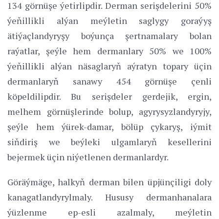
134 görnüşe ýetirlipdir. Derman serişdelerini 50%
ýeňillikli alýan meýletin saglygy goraýyş
ätiýaçlandyryşy boýunça şertnamalary bolan
raýatlar, şeýle hem dermanlary 50% we 100%
ýeňillikli alýan näsaglaryň aýratyn topary üçin
dermanlaryň sanawy 454 görnüşe çenli
köpeldilipdir. Bu serişdeler gerdejik, ergin,
melhem görnüşlerinde bolup, agyrysyzlandyryjy,
şeýle hem ýürek-damar, bölüp çykaryş, iýmit
siňdiriş we beýleki ulgamlaryň kesellerini
bejermek üçin niýetlenen dermanlardyr.
Göräýmäge, halkyň derman bilen üpjünçiligi doly
kanagatlandyrylmaly. Hususy dermanhanalara
ýüzlenme ep-esli azalmaly, meýletin