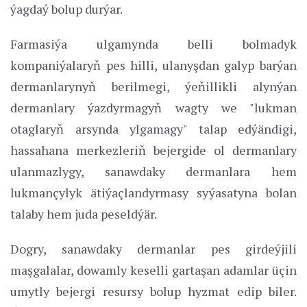
ýagdaý bolup durýar.
Farmasiýa ulgamynda belli bolmadyk
kompaniýalaryň pes hilli, ulanyşdan galyp barýan
dermanlarynyň berilmegi, ýeňillikli alynýan
dermanlary ýazdyrmagyň wagty we "lukman
otaglaryň arsynda ylgamagy" talap edýändigi,
hassahana merkezleriň bejergide ol dermanlary
ulanmazlygy, sanawdaky dermanlara hem
lukmançylyk ätiýaçlandyrmasy syýasatyna bolan
talaby hem juda peseldýär.
Dogry, sanawdaky dermanlar pes girdeýjili
maşgalalar, dowamly keselli gartaşan adamlar üçin
umytly bejergi resursy bolup hyzmat edip biler.