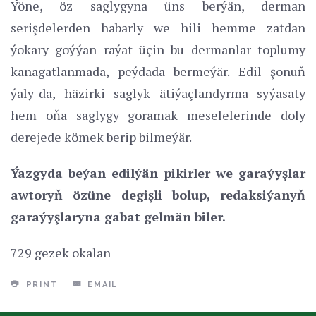
Ýöne, öz saglygyna üns berýän, derman
serişdelerden habarly we hili hemme zatdan
ýokary goýýan raýat üçin bu dermanlar toplumy
kanagatlanmada, peýdada bermeýär. Edil şonuň
ýaly-da, häzirki saglyk ätiýaçlandyrma syýasaty
hem oňa saglygy goramak meselelerinde doly
derejede kömek berip bilmeýär.
Ýazgyda beýan edilýän pikirler we garaýyşlar
awtoryň özüne degişli bolup, redaksiýanyň
garaýyşlaryna gabat gelmän biler.
729 gezek okalan
PRINT
EMAIL