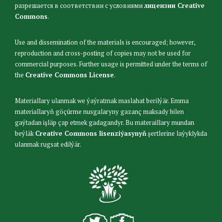
разрешается в соответствии с условиями
лицензии Creative
Commons
.
Use and dissemination of the materials is encouraged; however,
reproduction and cross-posting of copies may not be used for
commercial purposes. Further usage is permitted under the terms of
the
Creative Commons License
.
Materiallary ulanmak we ýaýratmak maslahat berilýär. Emma
materiallaryň göçürme nusgalaryny gazanç maksady bilen
gaýtadan işläp çap etmek gadagandyr. Bu materaillary mundan
beýläk
Creative Commons lisenziýasynyň
şertlerine laýyklykda
ulanmak rugsat edilýär.