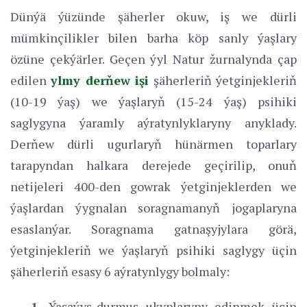
Dünýä ýüzünde şäherler okuw, iş we dürli
mümkinçilikler bilen barha köp sanly ýaşlary
özüne çekýärler. Geçen ýyl Natur žurnalynda çap
edilen
ylmy derňew işi
şäherleriň ýetginjekleriň
(10-19 ýaş) we ýaşlaryň (15-24 ýaş) psihiki
saglygyna ýaramly aýratynlyklaryny anyklady.
Derňew dürli ugurlaryň hünärmen toparlary
tarapyndan halkara derejede geçirilip, onuň
netijeleri 400-den gowrak ýetginjeklerden we
ýaşlardan ýygnalan soragnamanyň jogaplaryna
esaslanýar. Soragnama gatnaşyjylara görä,
ýetginjekleriň we ýaşlaryň psihiki saglygy üçin
şäherleriň esasy 6 aýratynlygy bolmaly:
1.
Ýaşaýyş-durmuş ukyplaryny edinmek üçin