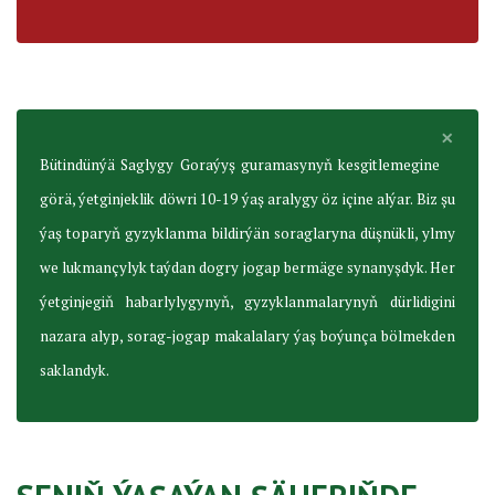
×
Bütindünýä Saglygy Goraýyş guramasynyň kesgitlemegine
görä, ýetginjeklik döwri 10-19 ýaş aralygy öz içine alýar. Biz şu
ýaş toparyň gyzyklanma bildirýän soraglaryna düşnükli, ylmy
we lukmançylyk taýdan dogry jogap bermäge synanyşdyk. Her
ýetginjegiň habarlylygynyň, gyzyklanmalarynyň dürlidigini
nazara alyp, sorag-jogap makalalary ýaş boýunça bölmekden
saklandyk.