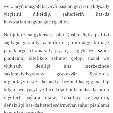
we olaryň maşgalalarynyň başdan geçiren ykdysady
ýitgisini dikeldip, şäherleriň has-da
kuwwatlanmagyna getirip biler.
Netijelere salgylansak, olar ýaşlar üçin psihiki
saglyga ýaramly şäherleriň gurulmagy birnäçe
pudaklaryň (transport, jaý, iş, saglyk we şäher
planlama) bilelikde zähmet çekip, sosial we
ykdysady deňligi üns merkezinde
saklamalydygynyny görkezýär. Şeýle-de,
ulgamlaýyn we durnukly hyzmatdaşlygy saklap
bilýän we ýaşyl ýerleri köpelmek maksady bilen
elýeterli jaýlara mätäç toparlary çetleşdirip,
deňsizligi has-da beterleşdirmeýän şäher planlama
kanunlary zerurdyr.