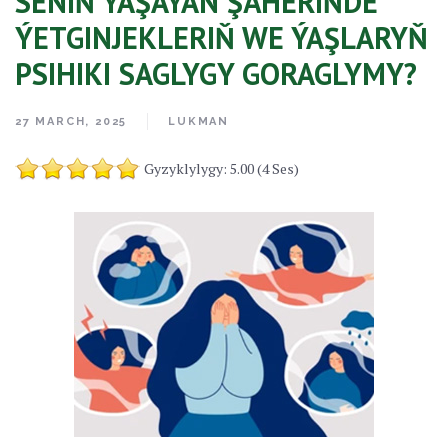
SENIŇ ÝAŞAÝAN ŞÄHERIŇDE
ÝETGINJEKLERIŇ WE ÝAŞLARYŇ
PSIHIKI SAGLYGY GORAGLYMY?
27 MARCH, 2025
LUKMAN
Gyzyklylygy: 5.00 (4 Ses)