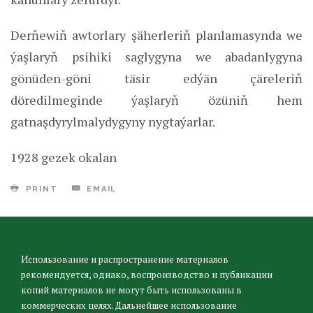
Derňewiň awtorlary şäherleriň planlamasynda we
ýaşlaryň psihiki saglygyna we abadanlygyna
gönüden-göni täsir edýän çäreleriň
döredilmeginde ýaşlaryň özüniň hem
gatnaşdyrylmalydygyny nygtaýarlar.
1928 gezek okalan
PRINT
EMAIL
Использование и распространение материалов
рекомендуется, однако, воспроизводство и публикации
копий материалов не могут быть использованы в
коммерческих целях. Дальнейшее использование