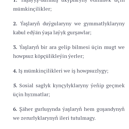
mümkinçilikler;
2.
Ýaşlaryň duýgularyny we gymmatlyklaryny
kabul edýän ýaşa laýyk gurşawlar;
3.
Ýaşlaryň bir ara gelip bilmesi üçin mugt we
howpsuz köpçülikleýin ýerler;
4.
Iş mümkinçilikleri we iş howpsuzlygy;
5.
Sosial saglyk kynçylyklaryny ýeňip geçmek
üçin hyzmatlar;
6.
Şäher gurluşynda ýaşlaryň hem goşandynyň
we zerurlyklarynyň ileri tutulmagy.