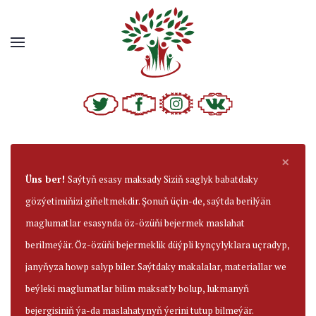
×
Üns ber!
Saýtyň esasy maksady Siziň saglyk babatdaky
gözýetimiňizi giňeltmekdir. Şonuň üçin-de, saýtda berilýän
maglumatlar esasynda öz-özüňi bejermek maslahat
berilmeýär. Öz-özüňi bejermeklik düýpli kynçylyklara uçradyp,
janyňyza howp salyp biler. Saýtdaky makalalar, materiallar we
beýleki maglumatlar bilim maksatly bolup, lukmanyň
bejergisiniň ýa-da maslahatynyň ýerini tutup bilmeýär.