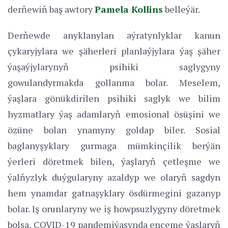
derňewiň baş awtory
Pamela Kollins
belleýär.
Derňewde anyklanylan aýratynlyklar kanun
çykaryjylara we şäherleri planlaýjylara ýaş şäher
ýaşaýjylarynyň psihiki saglygyny
gowulandyrmakda gollanma bolar. Meselem,
ýaşlara gönükdirilen psihiki saglyk we bilim
hyzmatlary ýaş adamlaryň emosional ösüşini we
özüne bolan ynamyny goldap biler. Sosial
baglanyşyklary gurmaga mümkinçilik berýän
ýerleri döretmek bilen, ýaşlaryň çetleşme we
ýalňyzlyk duýgularyny azaldyp we olaryň sagdyn
hem ynamdar gatnaşyklary ösdürmegini gazanyp
bolar. Iş orunlaryny we iş howpsuzlygyny döretmek
bolsa, COVID-19 pandemiýasynda ençeme ýaşlaryň