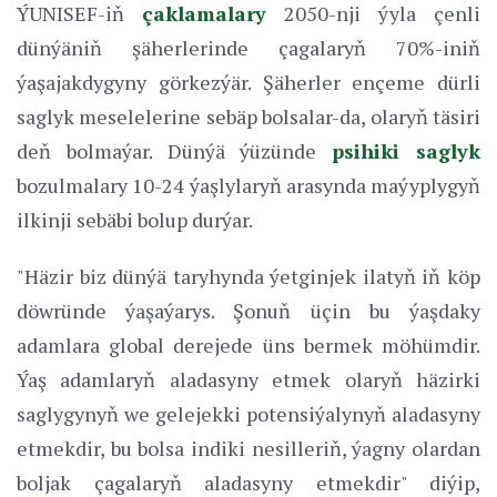
ÝUNISEF-iň
çaklamalary
2050-nji ýyla çenli
dünýäniň şäherlerinde çagalaryň 70%-iniň
ýaşajakdygyny görkezýär. Şäherler ençeme dürli
saglyk meselelerine sebäp bolsalar-da, olaryň täsiri
deň bolmaýar. Dünýä ýüzünde
psihiki saglyk
bozulmalary 10-24 ýaşlylaryň arasynda maýyplygyň
ilkinji sebäbi bolup durýar.
"Häzir biz dünýä taryhynda ýetginjek ilatyň iň köp
döwründe ýaşaýarys. Şonuň üçin bu ýaşdaky
adamlara global derejede üns bermek möhümdir.
Ýaş adamlaryň aladasyny etmek olaryň häzirki
saglygynyň we gelejekki potensiýalynyň aladasyny
etmekdir, bu bolsa indiki nesilleriň, ýagny olardan
boljak çagalaryň aladasyny etmekdir" diýip,