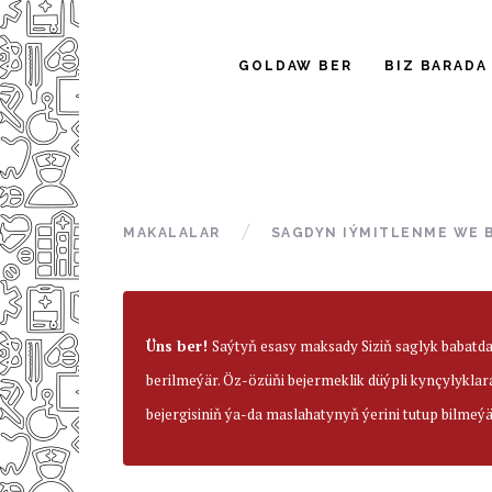
GOLDAW BER
BIZ BARADA
MAKALALAR
SAGDYN IÝMITLENME WE 
Üns ber!
Saýtyň esasy maksady Siziň saglyk babatd
berilmeýär. Öz-özüňi bejermeklik düýpli kynçylyklar
bejergisiniň ýa-da maslahatynyň ýerini tutup bilmeýä