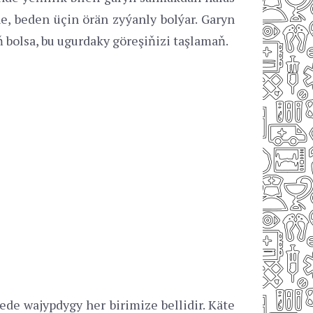
, beden üçin örän zyýanly bolýar. Garyn
ň bolsa, bu ugurdaky göreşiňizi taşlamaň.
de wajypdygy her birimize bellidir. Käte