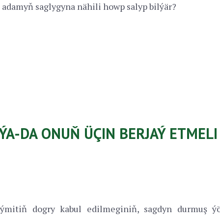
adamyň saglygyna nähili howp salyp bilýär?
 ÝA-DA ONUŇ ÜÇIN BERJAÝ ETMEL
Iýmitiň dogry kabul edilmeginiň, sagdyn durmuş ýör