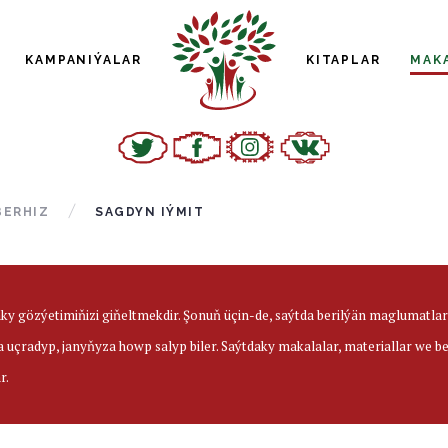
KAMPANIÝALAR
KITAPLAR
MAK
BERHIZ
SAGDYN IÝMIT
aky gözýetimiňizi giňeltmekdir. Şonuň üçin-de, saýtda berilýän maglumatl
a uçradyp, janyňyza howp salyp biler. Saýtdaky makalalar, materiallar we 
r.