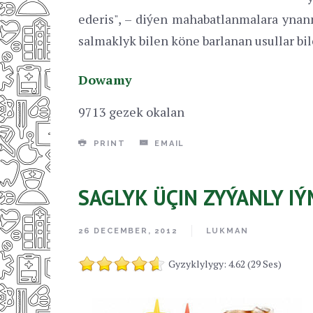
ederis", – diýen mahabatlanmalara ynan
salmaklyk bilen köne barlanan usullar bil
Dowamy
9713 gezek okalan
PRINT
EMAIL
SAGLYK ÜÇIN ZYÝANLY I
26 DECEMBER, 2012
LUKMAN
Gyzyklylygy: 4.62 (29 Ses)