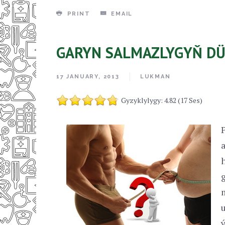
PRINT
EMAIL
GARYN SALMAZLYGYŇ DÜZ
17 JANUARY, 2013
LUKMAN
Gyzyklylygy: 4.82 (17 Ses)