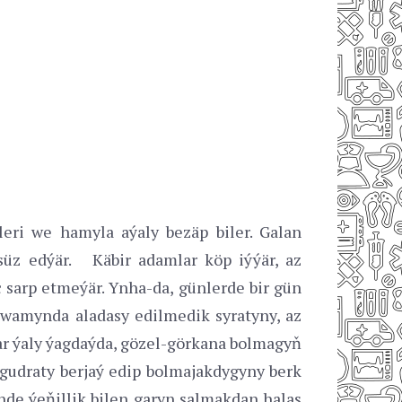
leri we hamyla aýaly bezäp biler. Galan
üz edýär. Käbir adamlar köp iýýär, az
 sarp etmeýär. Ynha-da, günlerde bir gün
wamynda aladasy edilmedik syratyny, az
ar ýaly ýagdaýda, gözel-görkana bolmagyň
 gudraty berjaý edip bolmajakdygyny berk
nde ýeňillik bilen garyn salmakdan halas