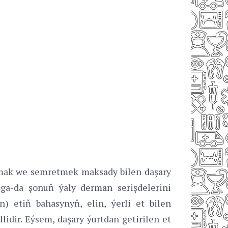
tmak we semretmek maksady bilen daşary
ga-da şonuň ýaly derman serişdelerini
en) etiň bahasynyň, elin, ýerli et bilen
dir. Eýsem, daşary ýurtdan getirilen et