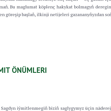
maň. Bu maglumat köplenç hakykat bolmagyň deregine
en göreşip başlaň, ilkinji netijeleri gazananyňyzdan so
ÝMIT ÖNÜMLERI
Sagdyn iýmitlenmegiň biziň saglygymyz üçin nädereje