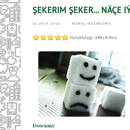
ŞEKERIM ŞEKER... NÄÇE
31 JULY, 2015
MARAL NAZAROWA
Gyzyklylygy: 4.88 (16 Ses)
Dowamy