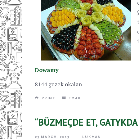
Dowamy
8144 gezek okalan
PRINT
EMAIL
“BÜZMEÇDE ET, GATYKDA 
23 MARCH, 2013
LUKMAN