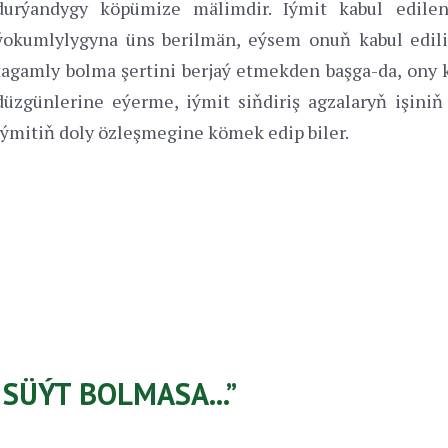
durýandygy köpümize mälimdir. Iýmit kabul edilen
ýokumlylygyna üns berilmän, eýsem onuň kabul ediliş
tagamly bolma şertini berjaý etmekden başga-da, ony 
düzgünlerine eýerme, iýmit siňdiriş agzalaryň işin
iýmitiň doly özleşmegine kömek edip biler.
SÜÝT BOLMASA...”