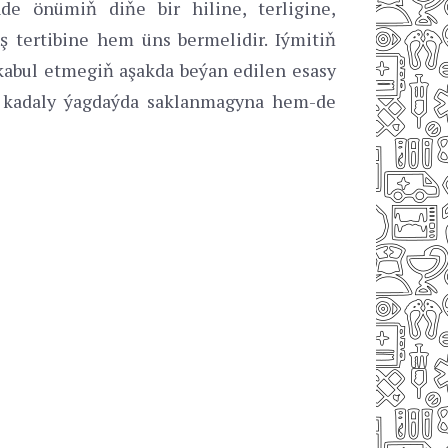
de önümiň diňe bir hiline, terligine,
 tertibine hem üns bermelidir. Iýmitiň
kabul etmegiň aşakda beýan edilen esasy
iň kadaly ýagdaýda saklanmagyna hem-de