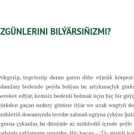
GÜNLERINI BILÝÄRSIŇIZMI?
Pökgerip, tegelenip duran garyn diňe eýjejik körpeje
adamlary bedende peýda bolýan bu artykmaçlyk görks
hereket edýär, kemsiz bedenli bolmak üçin hiç bir güýç
görkden gaçan sudury gözüne ilýär we uzak wagtyň do
möhletiň dowamynda tertibe salmaň ugryna çykýar. Şul
ugruna çykanlar, bu dünýäde az möhlediň içinde şeýle
ýadynda saklamagy zerurdyr. Hiç haçan – "Üç günüň içi