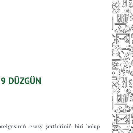
I 9 DÜZGÜN
elgesiniň esasy şertleriniň biri bolup