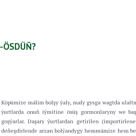
P-ÖSDÜŇ?
Köpümize mälim bolşy ýaly, maly gysga wagtda ulal
ýurtlarda onuň iýmitine ösüş gormonlaryny we baş
goşýarlar. Daşary ýurtlardan getirilen (importirlen
deňeşdirlende arzan bolýandygy hemmämize hem belli