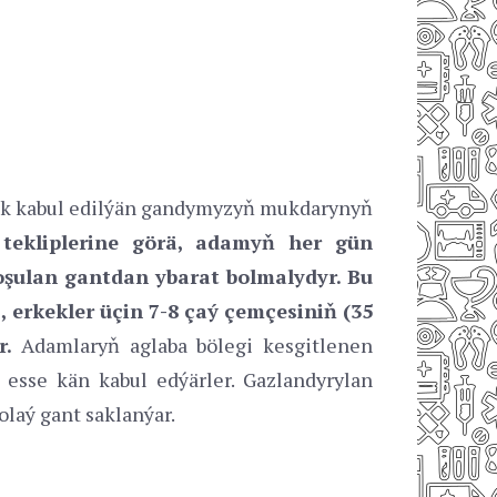
ik kabul edilýän gandymyzyň mukdarynyň
tekliplerine görä, adamyň her gün
şulan gantdan ybarat bolmalydyr. Bu
, erkekler üçin 7-8 çaý çemçesiniň (35
r.
Adamlaryň aglaba bölegi kesgitlenen
esse kän kabul edýärler. Gazlandyrylan
olaý gant saklanýar.