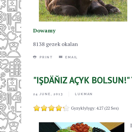
Dowamy
8138 gezek okalan
PRINT
EMAIL
"IŞDÄŇIZ AÇYK BOLSUN!"
24 JUNE, 2013
LUKMAN
Gyzyklylygy: 4.27 (22 Ses)