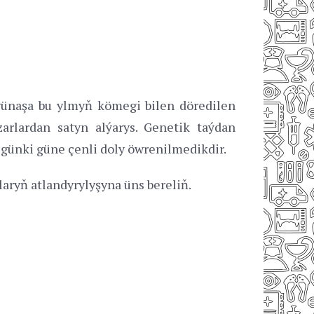
-günaşa bu ylmyň kömegi bilen döredilen
arlardan satyn alýarys. Genetik taýdan
 günki güne çenli doly öwrenilmedikdir.
laryň atlandyrylyşyna üns bereliň.