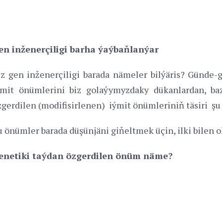
en inženerçiligi barha ýaýbaňlanýar
iz gen inženerçiligi barada nämeler bilýäris? Günde
ýmit önümlerini biz golaýymyzdaky dükanlardan, baz
zgerdilen (modifisirlenen) iýmit önümleriniň täsiri şu
u önümler barada düşünjäni giňeltmek üçin, ilki bilen o
enetiki taýdan özgerdilen önüm näme?