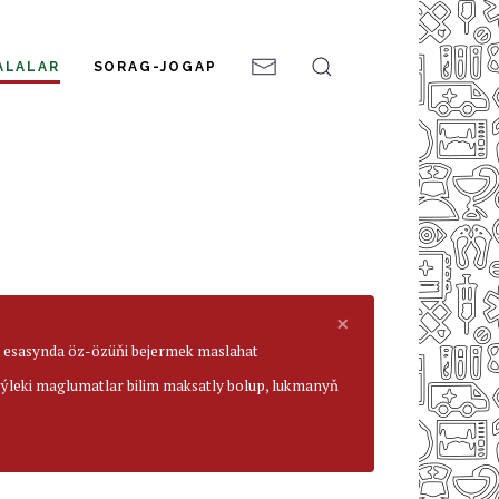
ALALAR
SORAG-JOGAP
×
ar esasynda öz-özüňi bejermek maslahat
beýleki maglumatlar bilim maksatly bolup, lukmanyň