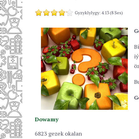
Gyzyklylygy: 4.13 (8 Ses)
G
B
i
ö
B
G
Dowamy
6823 gezek okalan