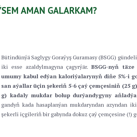
 IÝSEM AMAN GALARKAM?
Bütindünýä Saglygy Goraýyş Guramasy (BSGG) gündel
iki esse azaldylmagyna çagyrýär.
BSGG-nyň täze 
umumy kabul edýan kaloriýalarynyň diňe 5%-i go
san aýallar üçin şekeriň 5-6 çaý çemçesiniň (25 g)
g) kadaly mukdar bolup durýandygyny aňladýa
gandyň kada hasaplanýan mukdaryndan azyndan iki 
şekerli içgileriň bir gabynda dokuz çaý çemçesine (!) g