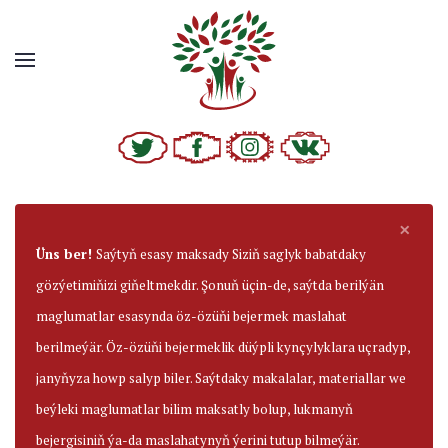
×
Üns ber!
Saýtyň esasy maksady Siziň saglyk babatdaky
gözýetimiňizi giňeltmekdir. Şonuň üçin-de, saýtda berilýän
maglumatlar esasynda öz-özüňi bejermek maslahat
berilmeýär. Öz-özüňi bejermeklik düýpli kynçylyklara uçradyp,
janyňyza howp salyp biler. Saýtdaky makalalar, materiallar we
beýleki maglumatlar bilim maksatly bolup, lukmanyň
bejergisiniň ýa-da maslahatynyň ýerini tutup bilmeýär.