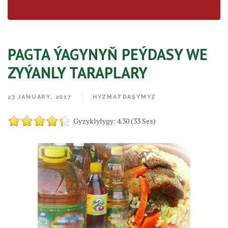
PAGTA ÝAGYNYŇ PEÝDASY WE
ZYÝANLY TARAPLARY
23 JANUARY, 2017
HYZMATDAŞYMYZ
Gyzyklylygy: 4.30 (33 Ses)