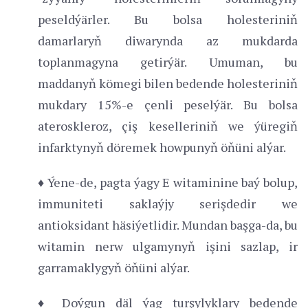
peseldýärler. Bu bolsa holesteriniň
damarlaryň diwarynda az mukdarda
toplanmagyna getirýär. Umuman, bu
maddanyň kömegi bilen bedende holesteriniň
mukdary 15%-e çenli peselýär. Bu bolsa
ateroskleroz, çiş keselleriniň we ýüregiň
infarktynyň döremek howpunyň öňüni alýar.
♦ Ýene-de, pagta ýagy E witaminine baý bolup,
immuniteti saklaýjy serişdedir we
antioksidant häsiýetlidir. Mundan başga-da, bu
witamin nerw ulgamynyň işini sazlap, ir
garramaklygyň öňüni alýar.
♦ Doýgun däl ýag turşylyklary bedende