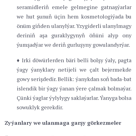
seramidleriň emele gelmegine gatnaşýarlar
we hut şunuň üçin hem kosmetologiýada bu
önüm giňden ulanylýar. Yzygiderli ulanylmagy
deriniň aşa guraklygynyň öňüni alyp ony
ýumşadýar we deriň gurluşyny gowulandyrýar.
♦ Irki döwürlerden bäri belli bolşy ýaly, pagta
ýagy ýanyklary netijeli we çalt bejermekde
gowy serişdedir. Bellik: ýanykdan soň bada-bat
islendik bir ýagy ýanan ýere çalmak bolmaýar.
Çünki ýaglar ýylylygy saklaýarlar. Ýanyga bolsa
sowuklyk gerekdir.
Zyýanlary we ulanmaga garşy görkezmeler