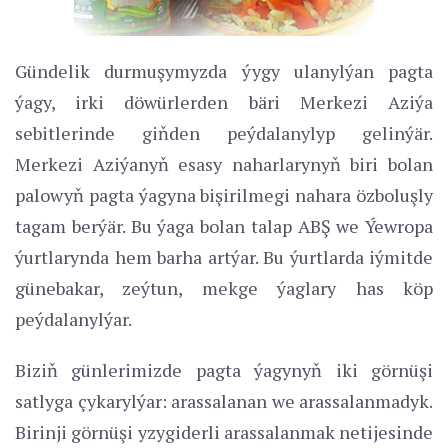
Gündelik durmuşymyzda ýygy ulanylýan pagta
ýagy, irki döwürlerden bäri Merkezi Aziýa
sebitlerinde giňden peýdalanylyp gelinýär.
Merkezi Aziýanyň esasy naharlarynyň biri bolan
palowyň pagta ýagyna bişirilmegi nahara özboluşly
tagam berýär. Bu ýaga bolan talap ABŞ we Ýewropa
ýurtlarynda hem barha artýar. Bu ýurtlarda iýmitde
günebakar, zeýtun, mekge ýaglary has köp
peýdalanylýar.
Biziň günlerimizde pagta ýagynyň iki görnüşi
satlyga çykarylýar: arassalanan we arassalanmadyk.
Birinji görnüşi yzygiderli arassalanmak netijesinde