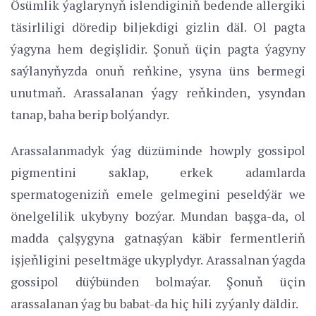
Ösümlik ýaglarynyň islendiginiň bedende allergiki
täsirliligi döredip biljekdigi gizlin däl. Ol pagta
ýagyna hem degişlidir. Şonuň üçin pagta ýagyny
saýlanyňyzda onuň reňkine, ysyna üns bermegi
unutmaň. Arassalanan ýagy reňkinden, ysyndan
tanap, baha berip bolýandyr.
Arassalanmadyk ýag düzüminde howply gossipol
pigmentini saklap, erkek adamlarda
spermatogeniziň emele gelmegini peseldýär we
önelgelilik ukybyny bozýar. Mundan başga-da, ol
madda çalşygyna gatnaşýan käbir fermentleriň
işjeňligini peseltmäge ukyplydyr. Arassalnan ýagda
gossipol düýbünden bolmaýar. Şonuň üçin
arassalanan ýag bu babat-da hiç hili zyýanly däldir.