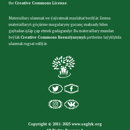
the
Creative Commons License
.
Materiallary ulanmak we ýaýratmak maslahat berilýär. Emma
materiallaryň göçürme nusgalaryny gazanç maksady bilen
gaýtadan işläp çap etmek gadagandyr. Bu materaillary mundan
beýläk
Creative Commons lisenziýasynyň
şertlerine laýyklykda
ulanmak rugsat edilýär.
Copyright © 2011-2025 www.saglyk.org