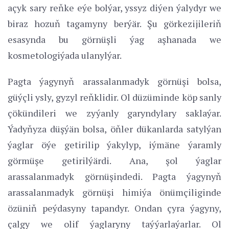
açyk sary reňke eýe bolýar, yssyz diýen ýalydyr we
biraz hozuň tagamyny berýär. Şu görkezijileriň
esasynda bu görnüşli ýag aşhanada we
kosmetologiýada ulanylýar.
Pagta ýagynyň arassalanmadyk görnüşi bolsa,
güýçli ysly, gyzyl reňklidir. Ol düzüminde köp sanly
çökündileri we zyýanly garyndylary saklaýar.
Ýadyňyza düşýän bolsa, öňler dükanlarda satylýan
ýaglar öýe getirilip ýakylyp, iýmäne ýaramly
görmüşe getirilýärdi. Ana, şol ýaglar
arassalanmadyk görnüşindedi. Pagta ýagynyň
arassalanmadyk görnüşi himiýa önümçiliginde
özüniň peýdasyny tapandyr. Ondan çyra ýagyny,
çalgy we olif ýaglaryny taýýarlaýarlar. Ol