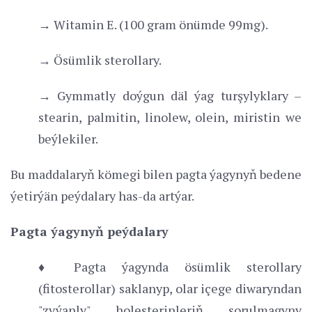
→ Witamin E. (100 gram önümde 99mg).
→ Ösümlik sterollary.
→ Gymmatly doýgun däl ýag turşylyklary –
stearin, palmitin, linolew, olein, miristin we
beýlekiler.
Bu maddalaryň kömegi bilen pagta ýagynyň bedene
ýetirýän peýdalary has-da artýar.
Pagta ýagynyň peýdalary
♦ Pagta ýagynda ösümlik sterollary
(fitosterollar) saklanyp, olar içege diwaryndan
"zyýanly" holesterinleriň sorulmagyny