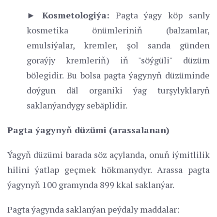
► Kosmetologiýa:
Pagta ýagy köp sanly
kosmetika önümleriniň (balzamlar,
emulsiýalar, kremler, şol sanda günden
goraýjy kremleriň) iň "söýgüli" düzüm
bölegidir. Bu bolsa pagta ýagynyň düzüminde
doýgun däl organiki ýag turşylyklaryň
saklanýandygy sebäplidir.
Pagta ýagynyň düzümi (arassalanan)
Ýagyň düzümi barada söz açylanda, onuň iýmitlilik
hilini ýatlap geçmek hökmanydyr. Arassa pagta
ýagynyň 100 gramynda 899 kkal saklanýar.
Pagta ýagynda saklanýan peýdaly maddalar: