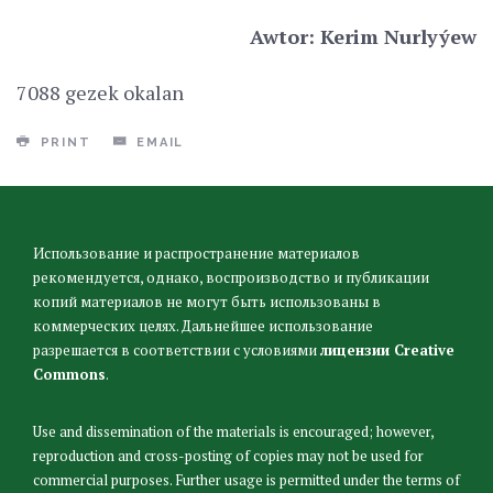
Awtor: Kerim Nurlyýew
7088 gezek okalan
PRINT
EMAIL
Использование и распространение материалов
рекомендуется, однако, воспроизводство и публикации
копий материалов не могут быть использованы в
коммерческих целях. Дальнейшее использование
разрешается в соответствии с условиями
лицензии Creative
Commons
.
Use and dissemination of the materials is encouraged; however,
reproduction and cross-posting of copies may not be used for
commercial purposes. Further usage is permitted under the terms of