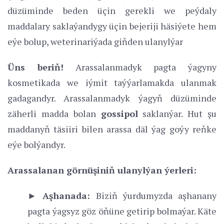
düzüminde beden üçin gerekli we peýdaly
maddalary saklaýandygy üçin bejeriji häsiýete hem
eýe bolup, weterinariýada giňden ulanylýar
Üns beriň!
Arassalanmadyk pagta ýagyny
kosmetikada we iýmit taýýarlamakda ulanmak
gadagandyr. Arassalanmadyk ýagyň düzüminde
zäherli madda bolan
gossipol
saklanýar. Hut şu
maddanyň täsiiri bilen arassa däl ýag goýy reňke
eýe bolýandyr.
Arassalanan görnüşiniň ulanylýan ýerleri:
► Aşhanada:
Biziň ýurdumyzda aşhanany
pagta ýagsyz göz öňüne getirip bolmaýar. Käte