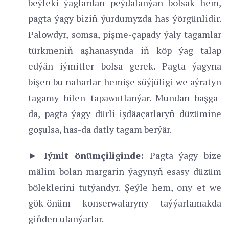
beýleki ýaglardan peýdalanýan bolsak hem,
pagta ýagy biziň ýurdumyzda has ýörgünlidir.
Palowdyr, somsa, pişme-çapady ýaly tagamlar
türkmeniň aşhanasynda iň köp ýag talap
edýän iýmitler bolsa gerek. Pagta ýagyna
bişen bu naharlar hemişe süýjüligi we aýratyn
tagamy bilen tapawutlanýar. Mundan başga-
da, pagta ýagy dürli işdäaçarlaryň düzümine
goşulsa, has-da datly tagam berýär.
► Iýmit önümçiliginde:
Pagta ýagy bize
mälim bolan margarin ýagynyň esasy düzüm
böleklerini tutýandyr. Şeýle hem, ony et we
gök-önüm konserwalaryny taýýarlamakda
giňden ulanýarlar.