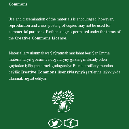
Commons
.
Use and dissemination of the materials is encouraged; however,
reproduction and cross-posting of copies may not be used for
commercial purposes. Further usage is permitted under the terms of
the
Creative Commons License
.
Materiallary ulanmak we ýaýratmak maslahat berilýär. Emma
materiallaryň göçürme nusgalaryny gazanç maksady bilen
gaýtadan işläp çap etmek gadagandyr. Bu materaillary mundan
beýläk
Creative Commons lisenziýasynyň
şertlerine laýyklykda
ulanmak rugsat edilýär.