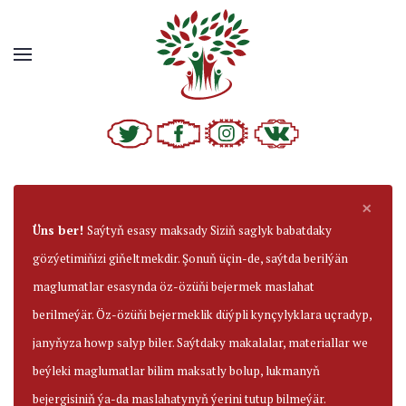
×
Üns ber!
Saýtyň esasy maksady Siziň saglyk babatdaky
gözýetimiňizi giňeltmekdir. Şonuň üçin-de, saýtda berilýän
maglumatlar esasynda öz-özüňi bejermek maslahat
berilmeýär. Öz-özüňi bejermeklik düýpli kynçylyklara uçradyp,
janyňyza howp salyp biler. Saýtdaky makalalar, materiallar we
beýleki maglumatlar bilim maksatly bolup, lukmanyň
bejergisiniň ýa-da maslahatynyň ýerini tutup bilmeýär.