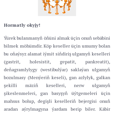
Hormatly okyjy!
Ýürek bulanmanyň öňüni almak üçin onuň sebäbini
bilmek möhümdir. Köp keseller üçin umumy bolan
bu oňaýsyz alamat iýmit siňdiriş ulgamyň keselleri
(gastrit, holesistit, gepatit, pankreatit),
deňagramlylygy (westibulýar) saklaýan ulgamyň
bozulmasy (Menýeriň keseli), gan azlylyk, galkan
şekilli mäziň keselleri, nerw ulgamyň
şikeslenmeleri, gan basyşyň üýtgemeleri üçin
mahsus bolup, degişli keselleriň bejergisi onuň
aradan aýrylmagyna ýardam berip biler. Käbir