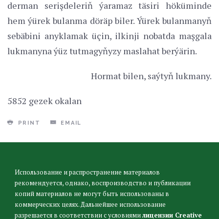
derman serişdeleriň ýaramaz täsiri höküminde
hem ýürek bulanma döräp biler. Ýürek bulanmanyň
sebäbini anyklamak üçin, ilkinji nobatda maşgala
lukmanyna ýüz tutmagyňyzy maslahat berýärin.
Hormat bilen, saýtyň lukmany.
5852 gezek okalan
PRINT
EMAIL
Использование и распространение материалов
рекомендуется, однако, воспроизводство и публикации
копий материалов не могут быть использованы в
коммерческих целях. Дальнейшее использование
разрешается в соответствии с условиями
лицензии Creative