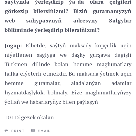
saýtynda ýerleşdirip ýa-da olara çelgileri
görkezip bilersiňizmi? Biziň guramamyzyň
web sahypasynyň adresyny Salgylar
bölüminde ýerleşdirip bilersiňizmi?
Jogap:
Elbetde, saýtyň maksady köpçülik uçin
niýetlenen saglyga we daşky gurşawa degişli
Türkmen dilinde bolan hemme maglumatlary
halka elýeterli etmekdir. Bu maksada ýetmek uçin
hemme guramalar, aladalanýan adamlar
hyzmatdaşlykda bolmaly. Bize maglumatlaryňyzy
ýollaň we habarlaryňyz bilen paýlaşyň!
10115 gezek okalan
PRINT
EMAIL