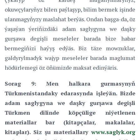
okuwçylaryňyz bilen paýlaşyp, bilim bermek işinde
ulanmagyňyzy maslahat berýäs. Ondan başga-da, öz
ýaşaýan ýeriňizdäki adam saglygyna we daşky
gurşawa degişli meseleler barada bize habar
bermegiňizi haýyş edýäs. Biz täze mowzuklar,
galdyrylmadyk wajyp meseleler barada maglumat
hödürlemegi öz öňümizde maksat edinýäris.
Sorag 9: Men halkara gurmasynyň
Türkmenistandaky edarasynda işleýän. Bizde
adam saglygyna we daşky gurşawa degişli
Türkmen dilinde köpçülige niýetlenen
materiallar bar (kitapçalar, makalalar,
kitaplar). Siz şu materiallary
www.saglyk.org