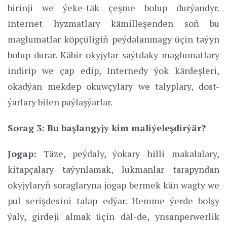
birinji we ýeke-täk çeşme bolup durýandyr.
Internet hyzmatlary kämilleşenden soň bu
maglumatlar köpçüligiň peýdalanmagy üçin taýyn
bolup durar. Käbir okyjylar saýtdaky maglumatlary
indirip we çap edip, Internedy ýok kärdeşleri,
okadýan mekdep okuwçylary we talyplary, dost-
ýarlary bilen paýlaşýarlar.
Sorag 3: Bu başlangyjy kim maliýeleşdirýär?
Jogap:
Täze, peýdaly, ýokary hilli makalalary,
kitapçalary taýynlamak, lukmanlar tarapyndan
okyjylaryň soraglaryna jogap bermek kän wagty we
pul serişdesini talap edýar. Hemme ýerde bolşy
ýaly, girdeji almak üçin däl-de, ynsanperwerlik