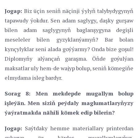
Jogap:
Biz üçin seniň näçinji ýylyň talybydygynyň
tapawudy ýokdur. Sen adam saglygy, daşky gurşaw
bilen adam saglygynyň baglanşygyna degişli
meseleler bilen gyzyklanýamyň? Bar bolan
kynçylyklar seni alada goýýarmy? Onda bize goşul!
Diplomyňy alýançaň garaşma. Öňde goýulýan
maksatlar uly hem-de wajyp bolup, seniň kömegiňe
elmydama isleg bardyr.
Sorag 8: Men mekdepde mugallym bolup
işleýän. Men siziň peýdaly maglumatlaryňyzy
ýaýratmakda nähili kömek edip bilerin?
Jogap:
Saýtdaky hemme materiallary printerdan
çykaryp öz kärdeş mugallymlaryňyz,