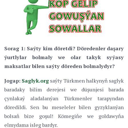
Sorag 1: Saýty kim döretdi? Döredenler daşary
ýurtlylar bolmaly we olar takyk syýasy
maksatlar bilen saýty döreden bolmalydyr?
Jogap:
Saglyk.org
saýty Türkmen halkynyň saglyk
baradaky bilim derejesi we düşunjesi barada
çynlakaý aladalanýan Türkmenler tarapyndan
döredildi. Sen bu meseleler bilen gyzyklanýan
bolsaň bize goşul! Kömegiňe we goldawyňa
elmydama isleg bardyr.