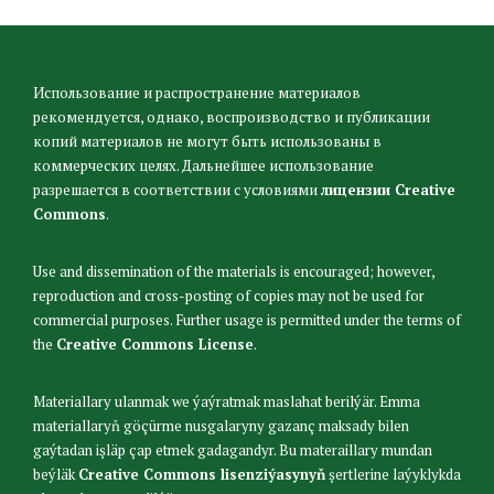
Использование и распространение материалов
рекомендуется, однако, воспроизводство и публикации
копий материалов не могут быть использованы в
коммерческих целях. Дальнейшее использование
разрешается в соответствии с условиями
лицензии Creative
Commons
.
Use and dissemination of the materials is encouraged; however,
reproduction and cross-posting of copies may not be used for
commercial purposes. Further usage is permitted under the terms of
the
Creative Commons License
.
Materiallary ulanmak we ýaýratmak maslahat berilýär. Emma
materiallaryň göçürme nusgalaryny gazanç maksady bilen
gaýtadan işläp çap etmek gadagandyr. Bu materaillary mundan
beýläk
Creative Commons lisenziýasynyň
şertlerine laýyklykda