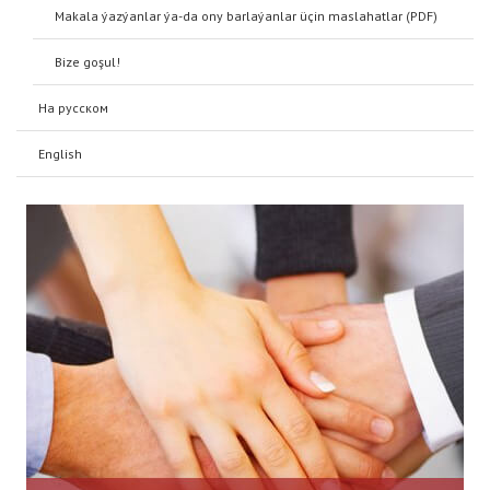
Frequently asked questions about Saglyk.org
Six things you should know about Saglyk.org
Makala ýazýanlar ýa-da ony barlaýanlar üçin maslahatlar (PDF)
Bize goşul!
О нас
На русском
About us
English