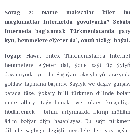
Sorag 2: Näme maksatlar bilen bu
maglumatlar Internetda goyulýarka? Sebäbi
Interneda baglanmak Türkmenistanda gaty
kyn, hemmelere elýeter däl, onuň tizligi haýal.
Jogap:
Hawa, entek Türkmenistanda Internet
hemmelere elýeter dal, ýone saýt üç ýylyň
dowamynda ýurtda ýaşaýan okyjylaryň arasynda
goldaw tapmana başardy. Saglyk we daşky gurşaw
barada täze, ýokary hilli türkmen dilinde bolan
materiallary taýynlamak we olary köpçülige
hödürlemek – bilimi artyrmakda ilkinji möhüm
ädim bolýar diýp hasaplaýas. Bu saýt türkmen
dilinde saglyga degişli meselelerden söz açýan