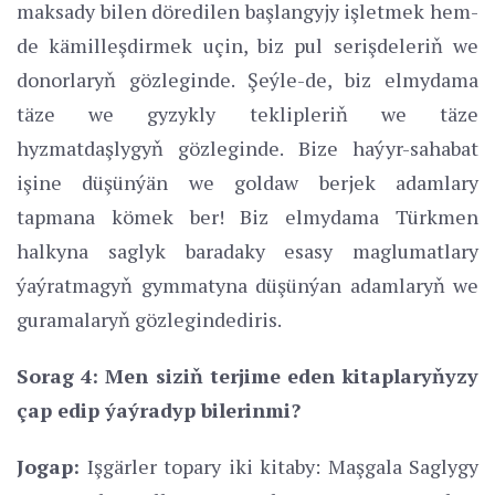
maksady bilen döredilen başlangyjy işletmek hem-
de kämilleşdirmek uçin, biz pul serişdeleriň we
donorlaryň gözleginde. Şeýle-de, biz elmydama
täze we gyzykly teklipleriň we täze
hyzmatdaşlygyň gözleginde. Bize haýyr-sahabat
işine düşünýän we goldaw berjek adamlary
tapmana kömek ber! Biz elmydama Türkmen
halkyna saglyk baradaky esasy maglumatlary
ýaýratmagyň gymmatyna düşünýan adamlaryň we
guramalaryň gözlegindediris.
Sorag 4: Men siziň terjime eden kitaplaryňyzy
çap edip ýaýradyp bilerinmi?
Jogap:
Işgärler topary iki kitaby: Maşgala Saglygy