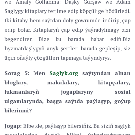
we Amaly Gollanma: Daşky Gurşaw we Adam
Saglygy kitaplary terjime edip köpçülige hödürledi.
Iki kitaby hem saýtdan doly göwrümde indirip, çap
edip bolar. Kitaplaryň çap edip ýaýradylmagy bizi
begendirer. Bize bu barada habar ediň.Biz
hyzmatdaşlygyň anyk şertleri barada gepleşip, siz
üçin oňaýly çözgütleri tapmaga taýyndyrys.
Sorag 5: Men
Saglyk.org
saýtyndan alnan
bloglary, makalalary, kitapçalary,
lukmanlaryň jogaplaryny sosial
ulgamlarynda, başga saýtda paýlaşyp, goýup
bilerinmi?
Jogap:
Elbetde, paýlaşyp bilersiňiz. Bu siziň saglyk