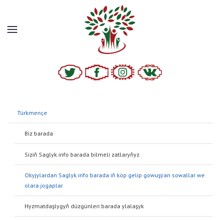
Türkmençe
Biz barada
Siziň Saglyk.info barada bilmeli zatlaryňyz
Руководство для писателей и исследователей (PDF)
Okyjylardan Saglyk.info barada iň köp gelip gowuşýan sowallar we
olara jogaplar
Hyzmatdaşlygyň düzgünleri barada ylalaşyk