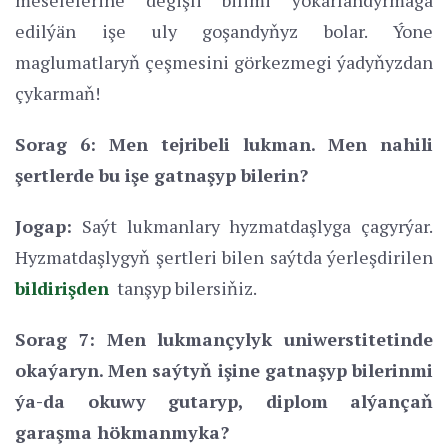
meselelerine degişli bilimi ýokarlandyrmaga
edilýän işe uly goşandyňyz bolar. Ýone
maglumatlaryň çeşmesini görkezmegi ýadyňyzdan
çykarmaň!
Sorag 6: Men tejribeli lukman. Men nahili
şertlerde bu işe gatnaşyp bilerin?
Jogap:
Saýt lukmanlary hyzmatdaşlyga çagyrýar.
Hyzmatdaşlygyň şertleri bilen saýtda ýerleşdirilen
bildirişden
tanşyp bilersiňiz.
Sorag 7: Men lukmançylyk uniwerstitetinde
okaýaryn. Men saýtyň işine gatnaşyp bilerinmi
ýa-da okuwy gutaryp, diplom alýançaň
garaşma hökmanmyka?